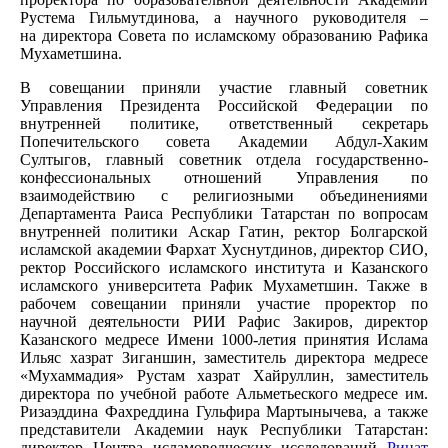
Рустема Гильмутдинова, а научного руководителя –
на
директора Совета по исламскому образованию Рафика
Мухаметшина.
В совещании приняли участие главный советник
Управления Президента Российской Федерации по
внутренней политике, ответственный секретарь
Попечительского совета Академии Абдул-Хаким
Султыгов, главный советник отдела государственно-
конфессиональных отношений Управления по
взаимодействию с религиозными объединениями
Департамента Раиса Республики Татарстан по вопросам
внутренней политики Аскар Гатин, ректор Болгарской
исламской академии Фархат Хуснутдинов, директор СИО,
ректор Российского исламского института и Казанского
исламского университета Рафик Мухаметшин. Также в
рабочем совещании приняли участие проректор по
научной деятельности РИИ Рафис Закиров, директор
Казанского медресе Имени 1000-летия принятия Ислама
Ильяс хазрат Зиганшин, заместитель директора медресе
«Мухаммадия» Рустам хазрат Хайруллин, заместитель
директора по учебной работе Альметьеского медресе им.
Ризаэддина Фахреддина Гульфира Мартынычева, а также
представители Академии наук Республики Татарстан:
директор Центра исламоведческих исследований
Ринат