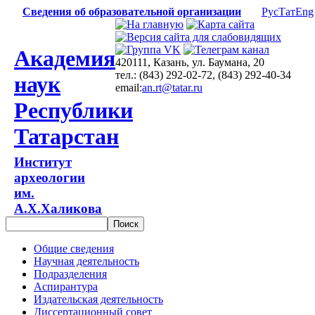
Сведения об образовательной организации
Рус
Тат
Eng
Академия
420111, Казань, ул. Баумана, 20
тел.: (843) 292-02-72, (843) 292-40-34
наук
email:
an.rt@tatar.ru
Республики
Татарстан
Институт
археологии
им.
А.Х.Халикова
Общие сведения
Научная деятельность
Подразделения
Аспирантура
Издательская деятельность
Диссертационный совет