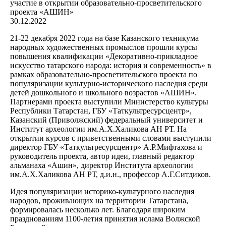
30.12.2022
21-22 декабря 2022 года на базе Казанского техникума
народных художественных промыслов прошли курсы
повышения квалификации «Декоративно-прикладное
искусство татарского народа: история и современность» в
рамках образовательно-просветительского проекта по
популяризации культурно-исторического наследия среди
детей дошкольного и школьного возрастов «АШИН».
Партнерами проекта выступили Министерство культуры
Республики Татарстан, ГБУ «Таткультресурсцентр»,
Казанский (Приволжский) федеральный университет и
Институт археологии им.А.Х.Халикова АН РТ. На
открытии курсов с приветственными словами выступили
директор ГБУ «Таткультресурсцентр» А.Р.Мифтахова и
руководитель проекта, автор идеи, главный редактор
альманаха «Ашин», директор Института археологии
им.А.Х.Халикова АН РТ, д.и.н., профессор А.Г.Ситдиков.
Идея популяризации историко-культурного наследия
народов, проживающих на территории Татарстана,
формировалась несколько лет. Благодаря широким
празднованиям 1100-летия принятия ислама Волжской