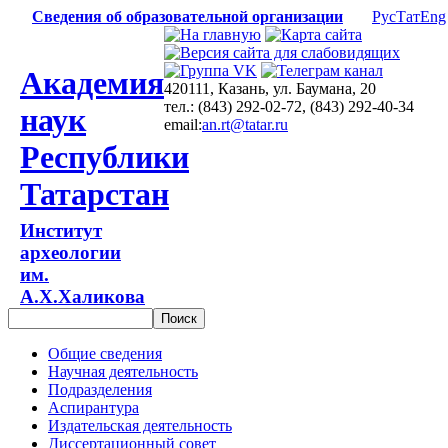
Сведения об образовательной организации
Рус
Тат
Eng
Академия
420111, Казань, ул. Баумана, 20
тел.: (843) 292-02-72, (843) 292-40-34
наук
email:
an.rt@tatar.ru
Республики
Татарстан
Институт
археологии
им.
А.Х.Халикова
Общие сведения
Научная деятельность
Подразделения
Аспирантура
Издательская деятельность
Диссертационный совет