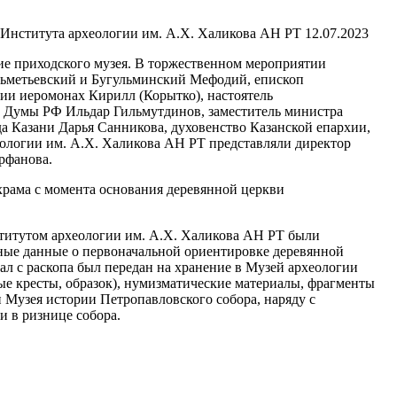
12.07.2023
тие приходского музея. В торжественном мероприятии
льметьевский и Бугульминский Мефодий, епископ
ии иеромонах Кирилл (Корытко), настоятель
й Думы РФ Ильдар Гильмутдинов, заместитель министра
а Казани Дарья Санникова, духовенство Казанской епархии,
ологии им. А.Х. Халикова АН РТ представляли директор
рфанова.
храма с момента основания деревянной церкви
нститутом археологии им. А.Х. Халикова АН РТ были
ные данные о первоначальной ориентировке деревянной
л с раскопа был передан на хранение в Музей археологии
ые кресты, образок), нумизматические материалы, фрагменты
 Музея истории Петропавловского собора, наряду с
и в ризнице собора.