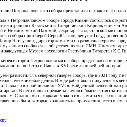
года в Петропавловском соборе города Казани состоялось откры
тие митрополит Казанский и Татарстанский Кирилл, епископ А
й и Нижнекамский Пахомий, секретарь Татарстанской митропол
кого собора протоиерей Сергий Титов, депутат Государственно
Дамир Натфуллин, директор комитета по развитию туризма город
и музейного сообщества, общественности и СМИ. Институт архе
 и заведующая Музеем археологии Республики Татарстан К.С.Ги
 музея истории Петропавловского собора представлена история 
ых апостолов Петра и Павла в XVI веке до новейшей истории.
узей разместился в северной галерее собора, где в 2021 году И
хеологические наблюдения. В ходе работ были получены косвен
 и Павла во второй половине XVI в. Найденный вещевой материа
атарстан. В него вошли предметы личного благочестия (нательн
 иконам. С данными находками можно ознакомиться в экспозиции
ерковного быта, которые хранились на протяжении всего времен
иску