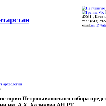
420111, Казань
атарстан
тел.: (843) 292
email:
an.rt@tata
т археологии
и
 истории Петропавловского собора предс
ии им. А.Х. Халикова АН РТ