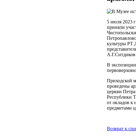
5 июля 2023 
приняли учас
Чистопольски
Петропавловс
культуры РТ 
представител
А.Г.Ситдиков
В экспозиции
первоверховн
Приходской м
проведены ар
церкви Петра
Республики Т
от окладов к
предметами ц
Возврат к сп