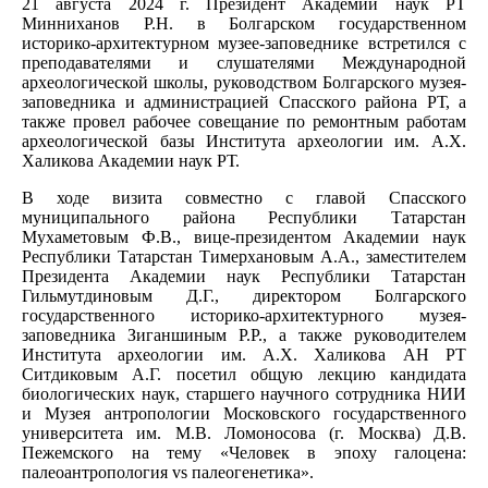
21 августа 2024 г. Президент Академии наук РТ
Минниханов Р.Н. в Болгарском государственном
историко-архитектурном музее-заповеднике встретился с
преподавателями и слушателями Международной
археологической школы, руководством Болгарского музея-
заповедника и администрацией Спасского района РТ, а
также провел рабочее совещание по ремонтным работам
археологической базы Института археологии им. А.Х.
Халикова Академии наук РТ.
В ходе визита совместно с главой Спасского
муниципального района Республики Татарстан
Мухаметовым Ф.В., вице-президентом Академии наук
Республики Татарстан Тимерхановым А.А., заместителем
Президента Академии наук Республики Татарстан
Гильмутдиновым Д.Г., директором Болгарского
государственного историко-архитектурного музея-
заповедника Зиганшиным Р.Р., а также руководителем
Института археологии им. А.Х. Халикова АН РТ
Ситдиковым А.Г. посетил общую лекцию кандидата
биологических наук, старшего научного сотрудника НИИ
и Музея антропологии Московского государственного
университета им. М.В. Ломоносова (г. Москва) Д.В.
Пежемского на тему «Человек в эпоху галоцена:
палеоантропология vs палеогенетика».