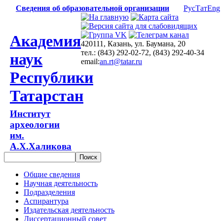
Сведения об образовательной организации
Рус
Тат
Eng
Академия
420111, Казань, ул. Баумана, 20
тел.: (843) 292-02-72, (843) 292-40-34
наук
email:
an.rt@tatar.ru
Республики
Татарстан
Институт
археологии
им.
А.Х.Халикова
Общие сведения
Научная деятельность
Подразделения
Аспирантура
Издательская деятельность
Диссертационный совет