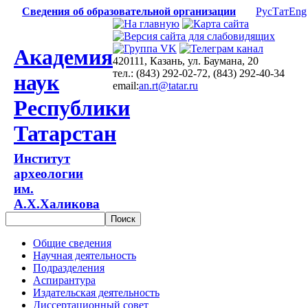
Сведения об образовательной организации
Рус
Тат
Eng
Академия
420111, Казань, ул. Баумана, 20
тел.: (843) 292-02-72, (843) 292-40-34
наук
email:
an.rt@tatar.ru
Республики
Татарстан
Институт
археологии
им.
А.Х.Халикова
Общие сведения
Научная деятельность
Подразделения
Аспирантура
Издательская деятельность
Диссертационный совет