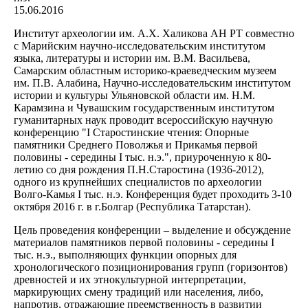
15.06.2016
Институт археологии им. А.Х. Халикова АН РТ совместно
с Марийским научно-исследовательским институтом
языка, литературы и истории им. В.М. Васильева,
Самарским областным историко-краеведческим музеем
им. П.В. Алабина, Научно-исследовательским институтом
истории и культуры Ульяновской области им. Н.М.
Карамзина и Чувашским государственным институтом
гуманитарных наук проводит всероссийскую научную
конференцию "I Старостинские чтения: Опорные
памятники Среднего Поволжья и Прикамья первой
половины - середины I тыс. н.э.", приуроченную к 80-
летию со дня рождения П.Н.Старостина (1936-2012),
одного из крупнейших специалистов по археологии
Волго-Камья I тыс. н.э. Конференция будет проходить 3-10
октября 2016 г. в г.Болгар (Республика Татарстан).
Цель проведения конференции – выделение и обсуждение
материалов памятников первой половины - середины I
тыс. н.э., выполняющих функции опорных для
хронологического позиционирования групп (горизонтов)
древностей и их этнокультурной интерпретации,
маркирующих смену традиций или населения, либо,
напротив, отражающие преемственность в развитии