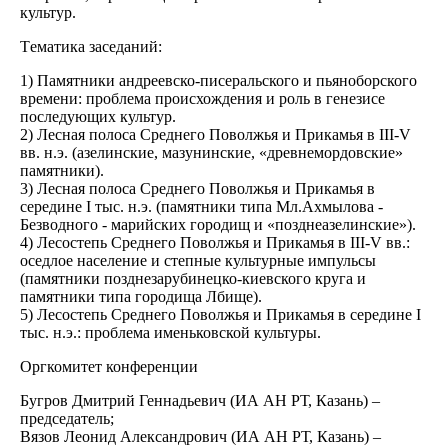
культур.
Tематика заседаний:
1)​ Памятники андреевско-писеральского и пьяноборского
времени: проблема происхождения и роль в генезисе
последующих культур.
2)​ Лесная полоса Среднего Поволжья и Прикамья в III-V
вв. н.э. (азелинские, мазунинские, «древнемордовские»
памятники).
3)​ Лесная полоса Среднего Поволжья и Прикамья в
середине I тыс. н.э. (памятники типа Мл.Ахмылова -
Безводного - марийских городищ и «позднеазелинские»).
4)​ Лесостепь Среднего Поволжья и Прикамья в III-V вв.:
оседлое население и степные культурные импульсы
(памятники позднезарубинецко-киевского круга и
памятники типа городища Лбище).
5)​ Лесостепь Среднего Поволжья и Прикамья в середине I
тыс. н.э.: проблема именьковской культуры.
Оргкомитет конференции
Бугров Дмитрий Геннадьевич (ИА АН РТ, Казань) –
председатель;
Вязов Леонид Александрович (ИА АН РТ, Казань) –