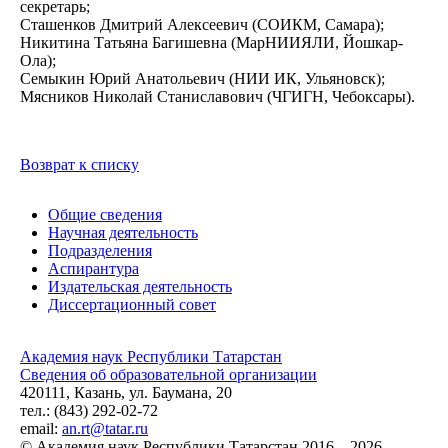
секретарь;
Сташенков Дмитрий Алексеевич (СОИКМ, Самара);
Никитина Татьяна Багишевна (МарНИИЯЛИ, Йошкар-
Ола);
Семыкин Юрий Анатольевич (НИИ ИК, Ульяновск);
Мясников Николай Станиславович (ЧГИГН, Чебоксары).
Возврат к списку
Общие сведения
Научная деятельность
Подразделения
Аспирантура
Издательская деятельность
Диссертационный совет
Академия наук Республики Татарстан
Сведения об образовательной организации
420111, Казань, ул. Баумана, 20
тел.: (843) 292-02-72
email:
an.rt@tatar.ru
© Академия наук Республики Татарстан 2016 – 2026