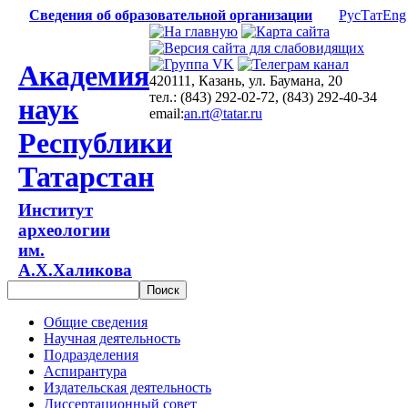
Сведения об образовательной организации
Рус
Тат
Eng
Академия
420111, Казань, ул. Баумана, 20
тел.: (843) 292-02-72, (843) 292-40-34
наук
email:
an.rt@tatar.ru
Республики
Татарстан
Институт
археологии
им.
А.Х.Халикова
Общие сведения
Научная деятельность
Подразделения
Аспирантура
Издательская деятельность
Диссертационный совет