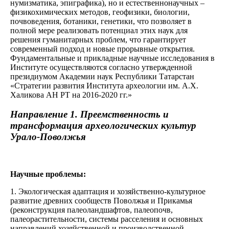
нумизматика, эпиграфика), но и естественнонаучных –
физикохимических методов, геофизики, биологии,
почвоведения, ботаники, генетики, что позволяет в
полной мере реализовать потенциал этих наук для
решения гуманитарных проблем, что гарантирует
современный подход и новые прорывные открытия.
Фундаментальные и прикладные научные исследования в
Институте осуществляются согласно утвержденной
президиумом Академии наук Республики Татарстан
«Стратегии развития Института археологии им. А.Х.
Халикова АН РТ на 2016-2020 гг.»
Направление 1.
Преемственность и
трансформация археологических культур
Урало-Поволжья
Научные проблемы:
1. Экологическая адаптация и хозяйственно-культурное
развитие древних сообществ Поволжья и Прикамья
(реконструкция палеоландшафтов, палеопочв,
палеорастительности, системы расселения и основных
направлений хозяйственной и производственной