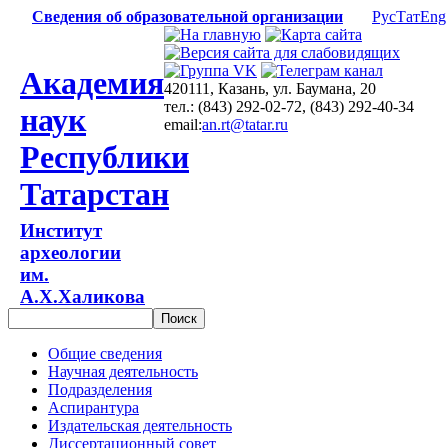
Сведения об образовательной организации
Рус
Тат
Eng
Академия
420111, Казань, ул. Баумана, 20
тел.: (843) 292-02-72, (843) 292-40-34
наук
email:
an.rt@tatar.ru
Республики
Татарстан
Институт
археологии
им.
А.Х.Халикова
Общие сведения
Научная деятельность
Подразделения
Аспирантура
Издательская деятельность
Диссертационный совет