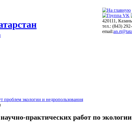
420111, Казань
атарстан
тел.: (843) 292
email:
an.rt@tata
я
т проблем экологии и недропользования
и
научно-практических работ по экологии