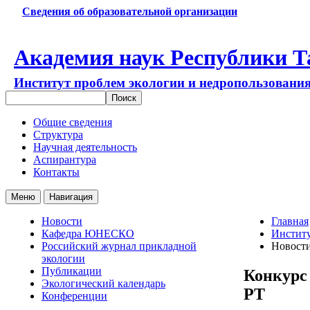
Сведения об образовательной организации
Академия наук Республики Т
Институт проблем экологии и недропользовани
Общие сведения
Структура
Научная деятельность
Аспирантура
Контакты
Меню
Навигация
Новости
Главная
Кафедра ЮНЕСКО
Институ
Российский журнал прикладной
Новост
экологии
Публикации
Конкурс 
Экологический календарь
РТ
Конференции