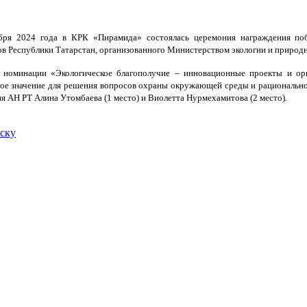
бря 2024 года в КРК «Пирамида» состоялась церемония награждения побе
в Республики Татарстан, организованного Министерством экологии и природн
 номинации «Экологическое благополучие – инновационные проекты и ор
е значение для решения вопросов охраны окружающей среды и рациональног
я АН РТ Алина Утомбаева (1 место) и Виолетта Нурмехамитова (2 место).
иску