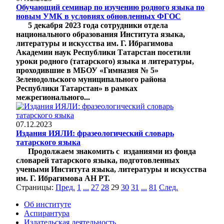
Обучающий семинар по изучению родного языка по
новым УМК в условиях обновленных ФГОС
5 декабря 2023 года сотрудники отдела
национального образования Института языка,
литературы и искусства им. Г. Ибрагимова
Академии наук Республики Татарстан посетили
уроки родного (татарского) языка и литературы,
проходившие в МБОУ «Гимназия № 5»
Зеленодольского муниципального района
Республики Татарстан» в рамках
межрегионального...
07.12.2023
Издания ИЯЛИ: фразеологический словарь
татарского языка
Продолжаем знакомить с изданиями из фонда
словарей татарского языка, подготовленных
учеными Института языка, литературы и искусства
им. Г. Ибрагимова АН РТ.
Страницы:
Пред.
1
...
27
28
29
30
31
...
81
След.
Об институте
Аспирантура
Издательская деятельность