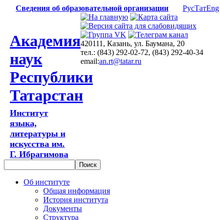
Сведения об образовательной организации
Рус
Тат
Eng
Академия
420111, Казань, ул. Баумана, 20
тел.: (843) 292-02-72, (843) 292-40-34
наук
email:
an.rt@tatar.ru
Республики
Татарстан
Институт
языка,
литературы и
искусства им.
Г. Ибрагимова
Об институте
Общая информация
История института
Документы
Структура