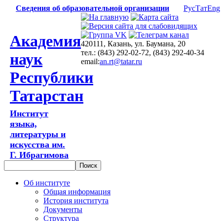
Сведения об образовательной организации
Рус
Тат
Eng
Академия
420111, Казань, ул. Баумана, 20
тел.: (843) 292-02-72, (843) 292-40-34
наук
email:
an.rt@tatar.ru
Республики
Татарстан
Институт
языка,
литературы и
искусства им.
Г. Ибрагимова
Об институте
Общая информация
История института
Документы
Структура