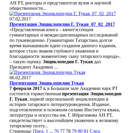
АН РТ, ректоры и представители вузов и научной
общественности...
07.02.2017
Презентация Энциклопедии Г. Тукая_07_02_2017
«Представленная книга – квинтэссенция
гуманитарных и междисциплинарных исследований
по тукаеведению. Гуманитарии Татарстана долгое
время вынашивали идею создания данного издания,
которое стало знаком глубокого уважения и
благодарности знаменитому сыну татарского народа»,
– такую оценку
Энциклопедии Г. Тукая
дал
Президент Академии ...
06.02.2017
Презентация Энциклопедии Тукая
7 февраля 2017 г.
в Большом зале Академии наук РТ
состоится торжественная
презентация Энциклопедии
Г. Тукая
, первой персональной энциклопедии в
истории татарского литературоведения. Издание,
подготовленное в основном силами Института языка,
литературы и искусства им. Г. Ибрагимова АН РТ,
свидетельствует о высочайшем уважении к великому
татарскому поэту...
Страницы:
Пред.
1
...
76
77
78
79
80
81
След.