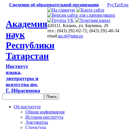
Сведения об образовательной организации
Рус
Тат
Eng
Академия
420111, Казань, ул. Баумана, 20
тел.: (843) 292-02-72, (843) 292-40-34
наук
email:
an.rt@tatar.ru
Республики
Татарстан
Институт
языка,
литературы и
искусства им.
Г. Ибрагимова
Об институте
Общая информация
История института
Документы
Структура