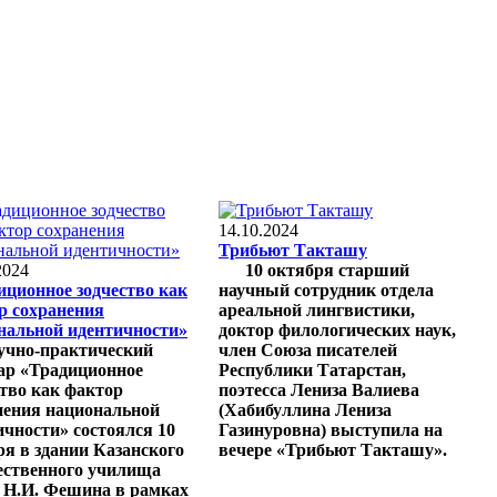
14.10.2024
Трибьют Такташу
2024
10 октября старший
иционное зодчество как
научный сотрудник отдела
р сохранения
ареальной лингвистики,
нальной идентичности»
доктор филологических наук,
чно-практический
член Союза писателей
ар «Традиционное
Республики Татарстан,
ство как фактор
поэтесса Лениза Валиева
нения национальной
(Хабибуллина Лениза
ичности» состоялся 10
Газинуровна) выступила на
ря в здании Казанского
вечере «Трибьют Такташу».
ественного училища
 Н.И. Фешина в рамках