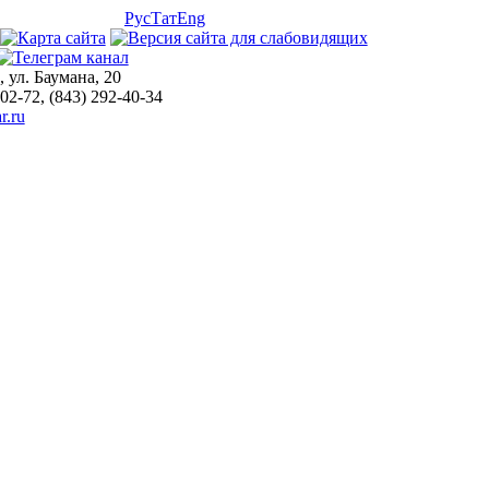
Рус
Тат
Eng
, ул. Баумана, 20
-02-72, (843) 292-40-34
r.ru