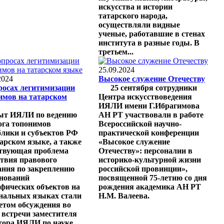
искусства и истории
татарского народа,
осуществляли видные
ученые, работавшие в стенах
института в разные годы. В
третьем...
25.09.2024
2024
Высокое служение Отечеству
росах легитимизации
25 сентября сотрудники
имов на татарском
Центра искусствоведения
ИЯЛИ имени Г.Ибрагимова
т ИЯЛИ по ведению
АН РТ участвовали в работе
ога топонимов
Всероссийской научно-
блики и субъектов РФ
практической конференции
тарском языке, а также
«Высокое служение
твующая проблема
Отечеству»: персоналии в
ствия правового
историко-культурной жизни
ания по закреплению
российской провинции»,
нований
посвященной 75-летию со дня
афических объектов на
рождения академика АН РТ
нальных языках стали
Н.М. Валеева.
етом обсуждения во
 встречи заместителя
тора ИЯЛИ по науке