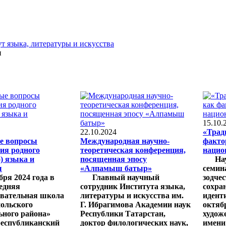
т языка, литературы и искусства
и
15.10.
22.10.2024
«Трад
е вопросы
Международная научно-
факто
ия родного
теоретическая конференция,
нацио
) языка и
посященная эпосу
Нау
ы
«Алпамыш батыр»
семин
я 2024 года в
Главный научный
зодче
едняя
сотрудник Института языка,
сохра
овательная школа
литературы и искусства им.
идент
ольского
Г. Ибрагимова Академии наук
октяб
ного района»
Республики Татарстан,
худож
республиканский
доктор филологических наук,
имени