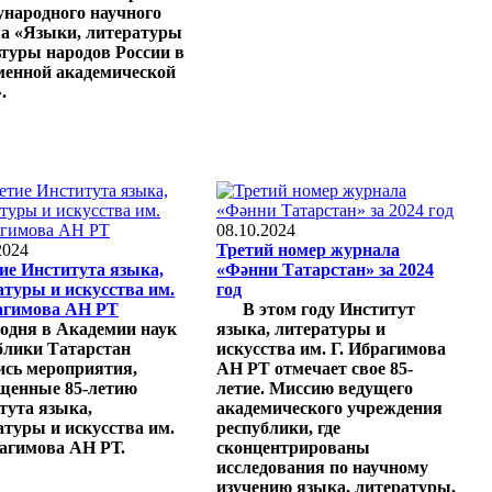
народного научного
а «Языки, литературы
ьтуры народов России в
менной академической
.
08.10.2024
2024
Третий номер журнала
тие Института языка,
«Фәнни Татарстан» за 2024
атуры и искусства им.
год
агимова АН РТ
В этом году Институт
дня в Академии наук
языка, литературы и
блики Татарстан
искусства им. Г. Ибрагимова
ись мероприятия,
АН РТ отмечает свое 85-
щенные 85-летию
летие. Миссию ведущего
тута языка,
академического учреждения
атуры и искусства им.
республики, где
рагимова АН РТ.
сконцентрированы
исследования по научному
изучению языка, литературы,