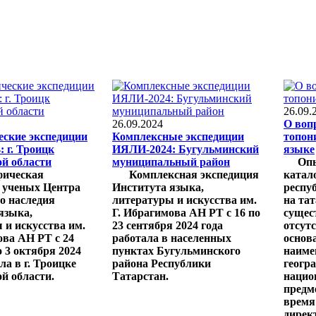
26.09.
26.09.2024
О воп
ские экспедиции
Комплексные экспедиции
топон
 г. Троицк
ИЯЛИ-2024: Бугульминский
языке
й области
муниципальный район
Опы
фическая
Комплексная экспедиция
катал
 ученых Центра
Института языка,
респу
о наследия
литературы и искусства им.
на та
языка,
Г. Ибрагимова АН РТ с 16 по
сущес
 и искусства им.
23 сентября 2024 года
отсут
ова АН РТ с 24
работала в населенных
основ
о 3 октября 2024
пунктах Бугульминского
наиме
ла в г. Троицке
района Республики
геогр
й области.
Татарстан.
нацио
предм
время
дирек