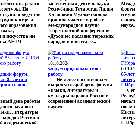
ителей татарского
заслуженный деятель науки
Между
тературы. На
Республики Татарстан Лилия
форум
выступила ведущий
Хатиповна Мухаметзянова
и кул
трудник отдела
приняла участие в работе
совре
ого образования
Международной научно-
науке»
языка,
теоретической конференции
 и искусства им.
«Духовное наследие тюркских
ова АН РТ
народов в контексте...
10.10.2024
Форум продолжил свою
09.10.
дный форум,
работу
85-ле
ый 85-летию
Не менее насыщенным
литер
ершил свою
выдался второй день форума
Г.Ибр
«Языки, литературы и
Сего
 –
культуры народов России в
Респу
ьный день работы
современной академической
начал
ного научного
науке».
посвя
зыки, литературы
Инсти
 народов России в
литер
й академической
Г. Иб