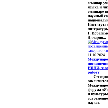
семинар уч
языка и ли
семинаре 
научный со
национальн
Института 
литературы
Г. Ибрагим
Дилария...
11.10.2024
Междунаро
посвященн
ИЯЛИ, зав
работу
Сегодня
заключител
Международ
форума «Я
и культуры
современно
науке».