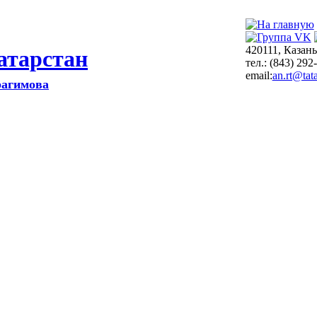
420111, Казань
атарстан
тел.: (843) 292
email:
an.rt@tata
рагимова