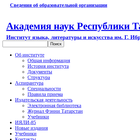
Сведения об образовательной организации
Академия наук Республики Т
Институт языка, литературы и искусства им. Г. Иб
Об институте
Общая информация
История института
Документы
Структура
Аспирантура
Специальности
Правила приема
Издательская деятельность
Электронная библиотека
Журнал Фэнни Татарстан
Учебники
ИЯЛИ-85
Новые издания
Учебники
Контакты