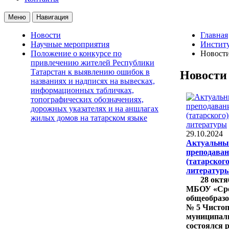
Меню
Навигация
Новости
Главная
Научные мероприятия
Институ
Положение о конкурсе по
Новост
привлечению жителей Республики
Татарстан к выявлению ошибок в
Новости
названиях и надписях на вывесках,
информационных табличках,
топографических обозначениях,
дорожных указателях и на аншлагах
жилых домов на татарском языке
29.10.2024
Актуальны
преподаван
(татарского
литератур
28 октябр
МБОУ «Ср
общеобраз
№ 5 Чистоп
муниципаль
состоялся 