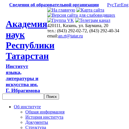
Сведения об образовательной организации
Рус
Тат
Eng
Академия
420111, Казань, ул. Баумана, 20
тел.: (843) 292-02-72, (843) 292-40-34
наук
email:
an.rt@tatar.ru
Республики
Татарстан
Институт
языка,
литературы и
искусства им.
Г. Ибрагимова
Об институте
Общая информация
История института
Документы
Структура