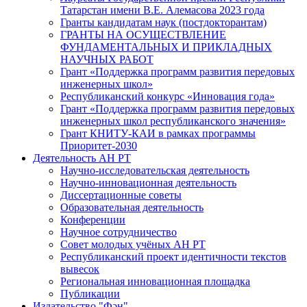
Татарстан имени В.Е. Алемасова 2023 года
Гранты кандидатам наук (постдокторантам)
ГРАНТЫ НА ОСУЩЕСТВЛЕНИЕ
ФУНДАМЕНТАЛЬНЫХ И ПРИКЛАДНЫХ
НАУЧНЫХ РАБОТ
Грант «Поддержка программ развития передовых
инженерных школ»
Республиканский конкурс «Инновация года»
Грант «Поддержка программ развития передовых
инженерных школ республиканского значения»
Грант КНИТУ-КАИ в рамках программы
Приоритет-2030
Деятельность АН РТ
Научно-исследовательская деятельность
Научно-инновационная деятельность
Диссертационные советы
Образовательная деятельность
Конференции
Научное сотрудничество
Совет молодых учёных АН РТ
Республиканский проект идентичности текстов
вывесок
Региональная инновационная площадка
Публикации
Издательство "Фән"