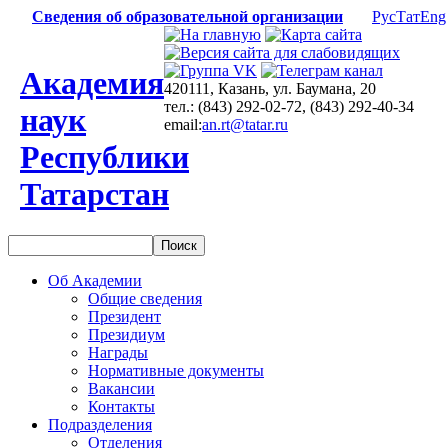
Сведения об образовательной организации
Рус
Тат
Eng
Академия
420111, Казань, ул. Баумана, 20
тел.: (843) 292-02-72, (843) 292-40-34
наук
email:
an.rt@tatar.ru
Республики
Татарстан
Об Академии
Общие сведения
Президент
Президиум
Награды
Нормативные документы
Вакансии
Контакты
Подразделения
Отделения