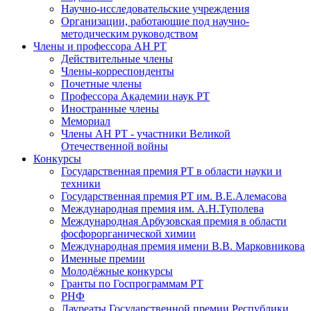
Научно-исследовательские учреждения
Организации, работающие под научно-
методическим руководством
Члены и профессора АН РТ
Действительные члены
Члены-корреспонденты
Почетные члены
Профессора Академии наук РТ
Иностранные члены
Мемориал
Члены АН РТ - участники Великой
Отечественной войны
Конкурсы
Государственная премия РТ в области науки и
техники
Государственная премия РТ им. В.Е.Алемасова
Международная премия им. А.Н.Туполева
Международная Арбузовская премия в области
фосфорорганической химии
Международная премия имени В.В. Марковникова
Именные премии
Молодёжные конкурсы
Гранты по Госпрограммам РТ
РНФ
Лауреаты Государственной премии Республики