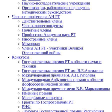
Научно-исследовательские учреждения
Организации, работающие под научно-
методическим руководством
Члены и профессора АН РТ
Действительные члены
Члены-корреспонденты
Почетные члены
Профессора Академии наук РТ
Иностранные члены
Мемориал
Члены АН РТ - участники Великой
Отечественной войны
Конкурсы
Государственная премия РТ в области науки и
техники
Государственная премия РТ им. В.Е.Алемасова
Международная премия им. А.Н.Туполева
Международная Арбузовская премия в области
фосфорорганической химии
Международная премия имени В.В. Марковникова
Именные премии
Молодёжные конкурсы
Гранты по Госпрограммам РТ
РНФ
Лауреаты Государственной премии Республики