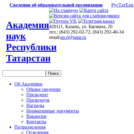
Сведения об образовательной организации
Рус
Тат
Eng
Академия
420111, Казань, ул. Баумана, 20
тел.: (843) 292-02-72, (843) 292-40-34
наук
email:
an.rt@tatar.ru
Республики
Татарстан
Об Академии
Общие сведения
Президент
Президиум
Награды
Нормативные документы
Вакансии
Контакты
Подразделения
Отделения