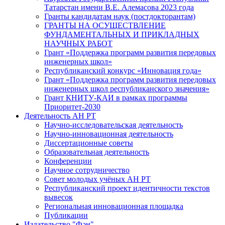
Татарстан имени В.Е. Алемасова 2023 года
Гранты кандидатам наук (постдокторантам)
ГРАНТЫ НА ОСУЩЕСТВЛЕНИЕ
ФУНДАМЕНТАЛЬНЫХ И ПРИКЛАДНЫХ
НАУЧНЫХ РАБОТ
Грант «Поддержка программ развития передовых
инженерных школ»
Республиканский конкурс «Инновация года»
Грант «Поддержка программ развития передовых
инженерных школ республиканского значения»
Грант КНИТУ-КАИ в рамках программы
Приоритет-2030
Деятельность АН РТ
Научно-исследовательская деятельность
Научно-инновационная деятельность
Диссертационные советы
Образовательная деятельность
Конференции
Научное сотрудничество
Совет молодых учёных АН РТ
Республиканский проект идентичности текстов
вывесок
Региональная инновационная площадка
Публикации
Издательство "Фән"