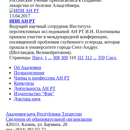
Российские ученые приблизились к созданию
лекарства от болезни Альцгеймера.
13.04.2017
ИПИ АН РТ
Ведущий научный сотрудник Института
перспективных исследований АН РТ
И.Н.
Плотникова
приняла участие в международной конференции,
посвященной проблемам глубинного углерода, которая
прошла в университете города Сент-Андрус
(Шотландия, Великобритания).
Страницы:
Пред.
1
...
308
309
310
311
312
...
359
След.
Об Академии
Подразделения
Члены и профессора АН РТ
Конкурсы
Деятельность АН РТ
Издательство "Фән"
Доктора наук
Академия наук Республики Татарстан
Сведения об образовательной организации
420111, Казань, ул. Баумана, 20
тел.: (843) 292-02-72