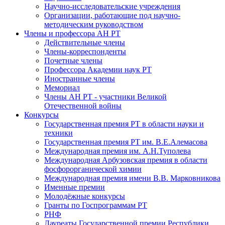
Научно-исследовательские учреждения
Организации, работающие под научно-
методическим руководством
Члены и профессора АН РТ
Действительные члены
Члены-корреспонденты
Почетные члены
Профессора Академии наук РТ
Иностранные члены
Мемориал
Члены АН РТ - участники Великой
Отечественной войны
Конкурсы
Государственная премия РТ в области науки и
техники
Государственная премия РТ им. В.Е.Алемасова
Международная премия им. А.Н.Туполева
Международная Арбузовская премия в области
фосфорорганической химии
Международная премия имени В.В. Марковникова
Именные премии
Молодёжные конкурсы
Гранты по Госпрограммам РТ
РНФ
Лауреаты Государственной премии Республики