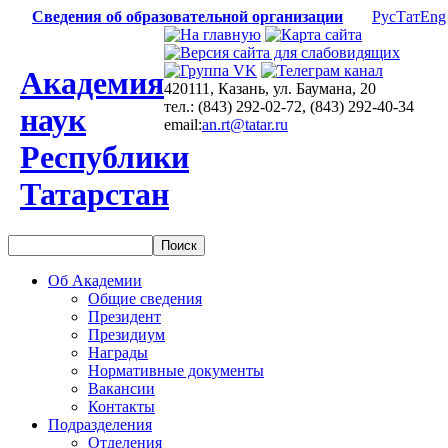
Сведения об образовательной организации
Рус
Тат
Eng
Академия
420111, Казань, ул. Баумана, 20
тел.: (843) 292-02-72, (843) 292-40-34
наук
email:
an.rt@tatar.ru
Республики
Татарстан
Об Академии
Общие сведения
Президент
Президиум
Награды
Нормативные документы
Вакансии
Контакты
Подразделения
Отделения