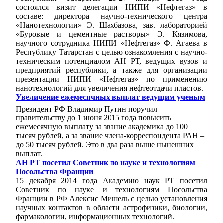
состоялся визит делегации НИПИ «Нефтегаз» в
составе: директора научно-технического центра
«Нанотехнологии» Э. Шахбазова, зав. лабораторией
«Буровые и цементные растворы» Э. Кязимова,
научного сотрудника НИПИ «Нефтегаз» Ф. Агаева в
Республику Татарстан с целью ознакомления с научно-
техническим потенциалом АН РТ, ведущих вузов и
предприятий республики, а также для организации
презентации НИПИ «Нефтегаз» по применению
нанотехнологий для увеличения нефтеотдачи пластов.
Увеличение ежемесячных выплат ведущим ученым
Президент РФ Владимир Путин поручил
правительству до 1 июня 2015 года повысить
ежемесячную выплату за звание академика до 100
тысяч рублей, а за звание члена-корреспондента РАН –
до 50 тысяч рублей. Это в два раза выше нынешних
выплат.
АН РТ посетил Советник по науке и технологиям
Посольства Франции
15 декабря 2014 года Академию наук РТ посетил
Советник по науке и технологиям Посольства
Франции в РФ Алексис Мишель с целью установления
научных контактов в области астрофизики, биологии,
фармакологии, информационных технологий.