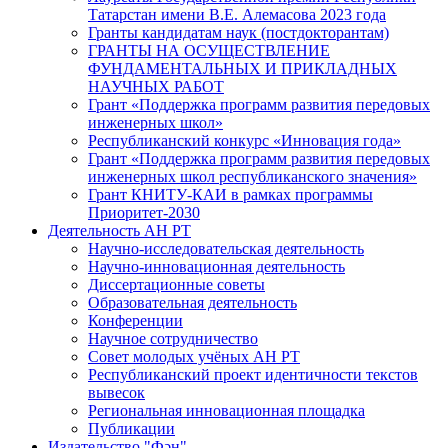
Татарстан имени В.Е. Алемасова 2023 года
Гранты кандидатам наук (постдокторантам)
ГРАНТЫ НА ОСУЩЕСТВЛЕНИЕ
ФУНДАМЕНТАЛЬНЫХ И ПРИКЛАДНЫХ
НАУЧНЫХ РАБОТ
Грант «Поддержка программ развития передовых
инженерных школ»
Республиканский конкурс «Инновация года»
Грант «Поддержка программ развития передовых
инженерных школ республиканского значения»
Грант КНИТУ-КАИ в рамках программы
Приоритет-2030
Деятельность АН РТ
Научно-исследовательская деятельность
Научно-инновационная деятельность
Диссертационные советы
Образовательная деятельность
Конференции
Научное сотрудничество
Совет молодых учёных АН РТ
Республиканский проект идентичности текстов
вывесок
Региональная инновационная площадка
Публикации
Издательство "Фән"