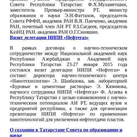
Совета Республики Татарстан: Ф.Х.Мухаметшин,
заместитель Премьер-министра РТ, министр
образования и науки Э.Н.Фаттахов, председатель
Совета РФФИ, академик РАН В.Я. Панченко, академик
РАН, почетный член АН РТ Р.З.Сагдеев, председатель
КазНЦ РАН, академик РАН О.Г.Синяшин.
Визит делегации НИПИ «Нефтегаз»
В рамках договора о научно-техническом
сотрудничестве между Национальной академией наук
Республики Азербайджан и Академией наук
Республики Татарстан 23-27 января 2015 года
состоялся визит делегации НИПИ «Нефтегаз» в
составе: директора научно-технического центра
«Нанотехнологии» Э. Шахбазова, зав. лабораторией
«Буровые и цементные растворы» Э. Кязимова,
научного сотрудника НИПИ «Нефтегаз» Ф. Агаева в
Республику Татарстан с целью ознакомления с научно-
техническим потенциалом АН РТ, ведущих вузов и
предприятий республики, а также для организации
презентации НИПИ «Нефтегаз» по применению
нанотехнологий для увеличения нефтеотдачи пластов.
О создании в Татарстане Совета по образованию и
науке