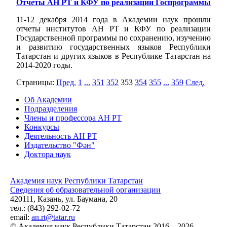
Отчеты АН РТ и КФУ по реализации Госпрограммы
11-12 декабря 2014 года в Академии наук прошли
отчеты институтов АН РТ и КФУ по реализации
Государственной программы по сохранению, изучению
и развитию государственных языков Республики
Татарстан и других языков в Республике Татарстан на
2014-2020 годы.
Страницы:
Пред.
1
...
351
352
353
354
355
...
359
След.
Об Академии
Подразделения
Члены и профессора АН РТ
Конкурсы
Деятельность АН РТ
Издательство "Фән"
Доктора наук
Академия наук Республики Татарстан
Сведения об образовательной организации
420111, Казань, ул. Баумана, 20
тел.: (843) 292-02-72
email:
an.rt@tatar.ru
© Академия наук Республики Татарстан 2016 – 2026