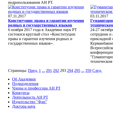
недропользования АН РТ.
07.11.2017
03.11.2017
Конституция: права и гарантии изучения
Гуманитарно
родных и государственных языков
техническом
6 ноября 2017 года в Академии наук РТ
24-27 октябр
состоялся круглый стол «Конституция:
сотрудник и
права и гарантии изучения родных и
прикладной 
государственных языков».
Курманбакие
Всероссийск
конференции
"Гуманитарно
техническом 
Страницы:
Пред.
1
...
291
292
293
294
295
...
359
След.
Об Академии
Подразделения
Члены и профессора АН РТ
Конкурсы
Деятельность АН РТ
Издательство "Фән"
Доктора наук