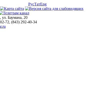
Рус
Тат
Eng
, ул. Баумана, 20
-02-72, (843) 292-40-34
r.ru