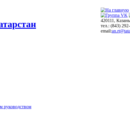
420111, Казань
атарстан
тел.: (843) 292
email:
an.rt@tata
м руководством