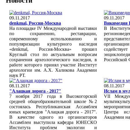
Новости
09.11.2017
09.11.2017
denkmal, Россия-Москва
Викимедия 
На площадке IV Международной выставки
В Институт
по сохранению, реставрации,
регионоведе
современному использованию и
представ
популяризации культурного наследия
организаци
«denkmal, Россия-Москва» прошел
содейств
Круглый стол по актуальным вопросам
энциклопеди
сохранения археологического наследия, в
Российской 
работе которого принял участие Институт
археологии им. А.Х. Халикова Академии
наук РТ.
08.11.2017
08.11.2017
"Алацкая дорога - 2017"
Ислам в му
7 ноября 2017 года в Высокогорской
VII Между
средней общеобразовательной школе №2
мультикульт
состоялась Республиканская Ассамблея
мероприятии
юных краеведов "Алацкая дорога - 2017".
Центра исл
В качестве одного из организаторов
Академии на
Ассамблеи выступила кафедра ЮНЕСКО
Института проблем экологии и