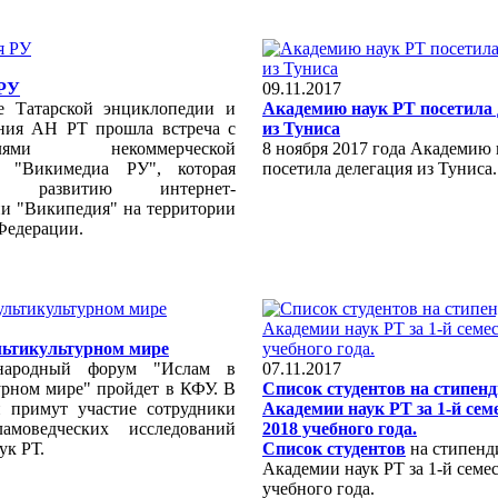
РУ
09.11.2017
е Татарской энциклопедии и
Академию наук РТ посетила 
ния АН РТ прошла встреча с
из Туниса
ителями некоммерческой
8 ноября 2017 года Академию 
и "Викимедиа РУ", которая
посетила делегация из Туниса.
ует развитию интернет-
и "Википедия" на территории
Федерации.
льтикультурном мире
народный форум "Ислам в
07.11.2017
урном мире" пройдет в КФУ. В
Список студентов на стипен
 примут участие сотрудники
Академии наук РТ за 1-й семе
амоведческих исследований
2018 учебного года.
ук РТ.
Список студентов
на стипен
Академии наук РТ за 1-й семе
учебного года.