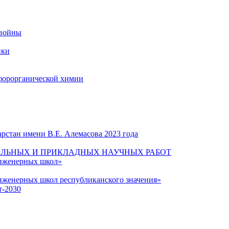
 войны
ики
форорганической химии
рстан имени В.Е. Алемасова 2023 года
ЛЬНЫХ И ПРИКЛАДНЫХ НАУЧНЫХ РАБОТ
инженерных школ»
нженерных школ республиканского значения»
т-2030