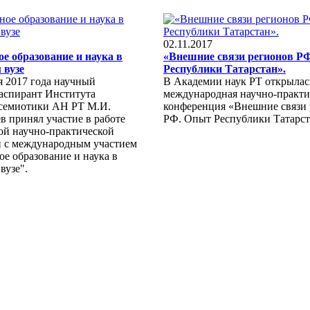
02.11.2017
е образование и наука в
«Внешние связи регионов Р
 вузе
Республики Татарстан».
я 2017 года научный
В Академии наук РТ открылас
 аспирант Института
международная научно-практи
семиотики АН РТ М.И.
конференция «Внешние связи
в принял участие в работе
РФ. Опыт Республики Татарст
ой научно-практической
 с международным участием
е образование и наука в
вузе".