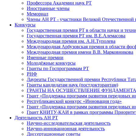
Профессора Академии наук РТ
Иностранные члены
Мемориал
Члены АН РТ - участники Великой Отечественной
Конкурсы
Государственная премия РТ в области науки и техн
Государственная премия РТ им. В.Е.Алемасова
Международная премия им. А.Н.Туполева
Международная Арбузовская премия в области фос
Международная премия имени В.В. Марковникова
Именные премии
Молодёжные конкурсы
Гранты по Госпрограммам РТ
РНФ
Лауреаты Государственной премии Республики Тата
Гранты кандидатам наук (постдокторантам)
ГРАНТЫ НА ОСУЩЕСТВЛЕНИЕ ФУНДАМЕНТА
Грант «Поддержка программ развития передовых 
Республиканский конкурс «Инновация года»
Грант «Поддержка программ развития передовых и
Грант КНИТУ-КАИ в рамках программы Приорите
Деятельность АН РТ
Научно-исследовательская деятельность
Научно-инновационная деятельность
Диссертационные советы