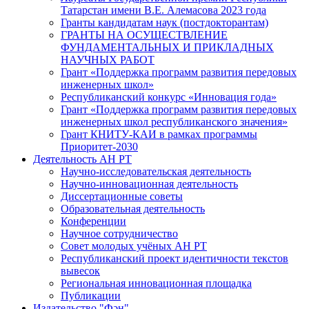
Татарстан имени В.Е. Алемасова 2023 года
Гранты кандидатам наук (постдокторантам)
ГРАНТЫ НА ОСУЩЕСТВЛЕНИЕ
ФУНДАМЕНТАЛЬНЫХ И ПРИКЛАДНЫХ
НАУЧНЫХ РАБОТ
Грант «Поддержка программ развития передовых
инженерных школ»
Республиканский конкурс «Инновация года»
Грант «Поддержка программ развития передовых
инженерных школ республиканского значения»
Грант КНИТУ-КАИ в рамках программы
Приоритет-2030
Деятельность АН РТ
Научно-исследовательская деятельность
Научно-инновационная деятельность
Диссертационные советы
Образовательная деятельность
Конференции
Научное сотрудничество
Совет молодых учёных АН РТ
Республиканский проект идентичности текстов
вывесок
Региональная инновационная площадка
Публикации
Издательство "Фән"