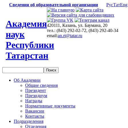
Сведения об образовательной организации
Рус
Тат
Eng
Академия
420111, Казань, ул. Баумана, 20
тел.: (843) 292-02-72, (843) 292-40-34
наук
email:
an.rt@tatar.ru
Республики
Татарстан
Об Академии
Общие сведения
Президент
Президиум
Награды
Нормативные документы
Вакансии
Контакты
Подразделения
Отделения