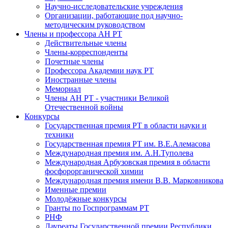
Научно-исследовательские учреждения
Организации, работающие под научно-
методическим руководством
Члены и профессора АН РТ
Действительные члены
Члены-корреспонденты
Почетные члены
Профессора Академии наук РТ
Иностранные члены
Мемориал
Члены АН РТ - участники Великой
Отечественной войны
Конкурсы
Государственная премия РТ в области науки и
техники
Государственная премия РТ им. В.Е.Алемасова
Международная премия им. А.Н.Туполева
Международная Арбузовская премия в области
фосфорорганической химии
Международная премия имени В.В. Марковникова
Именные премии
Молодёжные конкурсы
Гранты по Госпрограммам РТ
РНФ
Лауреаты Государственной премии Республики