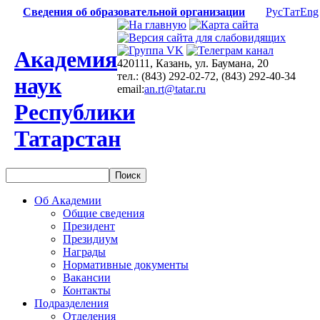
Сведения об образовательной организации
Рус
Тат
Eng
Академия
420111, Казань, ул. Баумана, 20
тел.: (843) 292-02-72, (843) 292-40-34
наук
email:
an.rt@tatar.ru
Республики
Татарстан
Об Академии
Общие сведения
Президент
Президиум
Награды
Нормативные документы
Вакансии
Контакты
Подразделения
Отделения