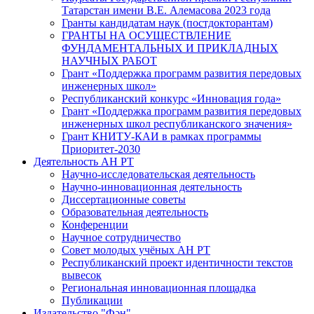
Татарстан имени В.Е. Алемасова 2023 года
Гранты кандидатам наук (постдокторантам)
ГРАНТЫ НА ОСУЩЕСТВЛЕНИЕ
ФУНДАМЕНТАЛЬНЫХ И ПРИКЛАДНЫХ
НАУЧНЫХ РАБОТ
Грант «Поддержка программ развития передовых
инженерных школ»
Республиканский конкурс «Инновация года»
Грант «Поддержка программ развития передовых
инженерных школ республиканского значения»
Грант КНИТУ-КАИ в рамках программы
Приоритет-2030
Деятельность АН РТ
Научно-исследовательская деятельность
Научно-инновационная деятельность
Диссертационные советы
Образовательная деятельность
Конференции
Научное сотрудничество
Совет молодых учёных АН РТ
Республиканский проект идентичности текстов
вывесок
Региональная инновационная площадка
Публикации
Издательство "Фән"