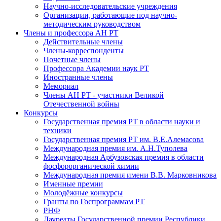
Научно-исследовательские учреждения
Организации, работающие под научно-
методическим руководством
Члены и профессора АН РТ
Действительные члены
Члены-корреспонденты
Почетные члены
Профессора Академии наук РТ
Иностранные члены
Мемориал
Члены АН РТ - участники Великой
Отечественной войны
Конкурсы
Государственная премия РТ в области науки и
техники
Государственная премия РТ им. В.Е.Алемасова
Международная премия им. А.Н.Туполева
Международная Арбузовская премия в области
фосфорорганической химии
Международная премия имени В.В. Марковникова
Именные премии
Молодёжные конкурсы
Гранты по Госпрограммам РТ
РНФ
Лауреаты Государственной премии Республики