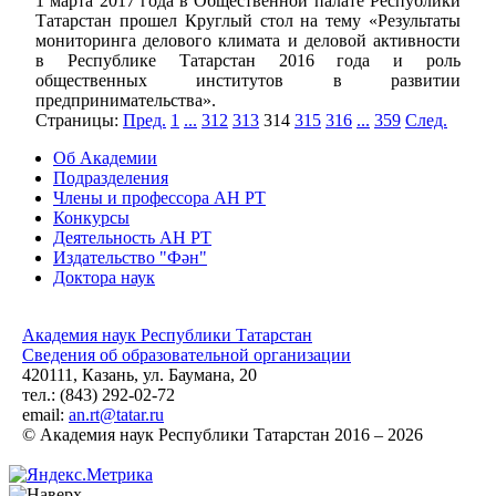
1 марта 2017 года в Общественной палате Республики
Татарстан прошел Круглый стол на тему «Результаты
мониторинга делового климата и деловой активности
в Республике Татарстан 2016 года и роль
общественных институтов в развитии
предпринимательства».
Страницы:
Пред.
1
...
312
313
314
315
316
...
359
След.
Об Академии
Подразделения
Члены и профессора АН РТ
Конкурсы
Деятельность АН РТ
Издательство "Фән"
Доктора наук
Академия наук Республики Татарстан
Сведения об образовательной организации
420111, Казань, ул. Баумана, 20
тел.: (843) 292-02-72
email:
an.rt@tatar.ru
© Академия наук Республики Татарстан 2016 – 2026