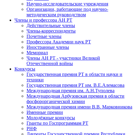
Научно-исследовательские учреждения
Организации, работающие под научно-
методическим руководством
Члены и профессора АН РТ
Действительные члены
Члены-корреспонденты
Почетные члены
Профессора Академии наук РТ
Иностранные члены
Мемориал
Члены АН РТ - участники Великой
Отечественной войны
Конкурсы
Государственная премия РТ в области науки и
техники
Государственная премия РТ им. В.Е.Алемасова
Международная премия им. А.Н.Туполева
Международная Арбузовская премия в области
фосфорорганической химии
Международная премия имени В.В. Марковникова
Именные премии
Молодёжные конкурсы
Гранты по Госпрограммам РТ
РНФ
Лауреаты Государственной премии Республики