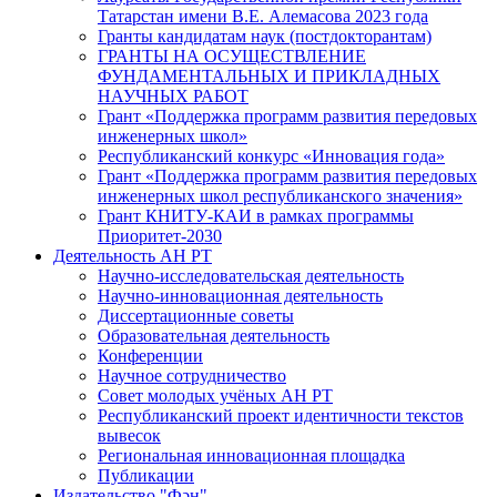
Татарстан имени В.Е. Алемасова 2023 года
Гранты кандидатам наук (постдокторантам)
ГРАНТЫ НА ОСУЩЕСТВЛЕНИЕ
ФУНДАМЕНТАЛЬНЫХ И ПРИКЛАДНЫХ
НАУЧНЫХ РАБОТ
Грант «Поддержка программ развития передовых
инженерных школ»
Республиканский конкурс «Инновация года»
Грант «Поддержка программ развития передовых
инженерных школ республиканского значения»
Грант КНИТУ-КАИ в рамках программы
Приоритет-2030
Деятельность АН РТ
Научно-исследовательская деятельность
Научно-инновационная деятельность
Диссертационные советы
Образовательная деятельность
Конференции
Научное сотрудничество
Совет молодых учёных АН РТ
Республиканский проект идентичности текстов
вывесок
Региональная инновационная площадка
Публикации
Издательство "Фән"