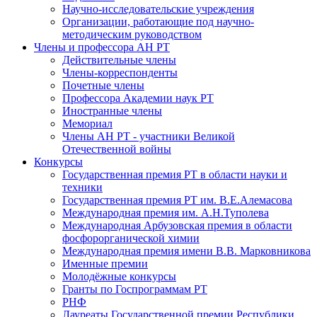
Научно-исследовательские учреждения
Организации, работающие под научно-
методическим руководством
Члены и профессора АН РТ
Действительные члены
Члены-корреспонденты
Почетные члены
Профессора Академии наук РТ
Иностранные члены
Мемориал
Члены АН РТ - участники Великой
Отечественной войны
Конкурсы
Государственная премия РТ в области науки и
техники
Государственная премия РТ им. В.Е.Алемасова
Международная премия им. А.Н.Туполева
Международная Арбузовская премия в области
фосфорорганической химии
Международная премия имени В.В. Марковникова
Именные премии
Молодёжные конкурсы
Гранты по Госпрограммам РТ
РНФ
Лауреаты Государственной премии Республики