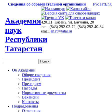
Сведения об образовательной организации
Рус
Тат
Eng
Академия
420111, Казань, ул. Баумана, 20
тел.: (843) 292-02-72, (843) 292-40-34
наук
email:
an.rt@tatar.ru
Республики
Татарстан
Об Академии
Общие сведения
Президент
Президиум
Награды
Нормативные документы
Вакансии
Контакты
Подразделения
Отделения