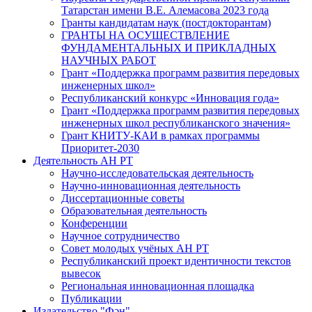
Татарстан имени В.Е. Алемасова 2023 года
Гранты кандидатам наук (постдокторантам)
ГРАНТЫ НА ОСУЩЕСТВЛЕНИЕ
ФУНДАМЕНТАЛЬНЫХ И ПРИКЛАДНЫХ
НАУЧНЫХ РАБОТ
Грант «Поддержка программ развития передовых
инженерных школ»
Республиканский конкурс «Инновация года»
Грант «Поддержка программ развития передовых
инженерных школ республиканского значения»
Грант КНИТУ-КАИ в рамках программы
Приоритет-2030
Деятельность АН РТ
Научно-исследовательская деятельность
Научно-инновационная деятельность
Диссертационные советы
Образовательная деятельность
Конференции
Научное сотрудничество
Совет молодых учёных АН РТ
Республиканский проект идентичности текстов
вывесок
Региональная инновационная площадка
Публикации
Издательство "Фән"