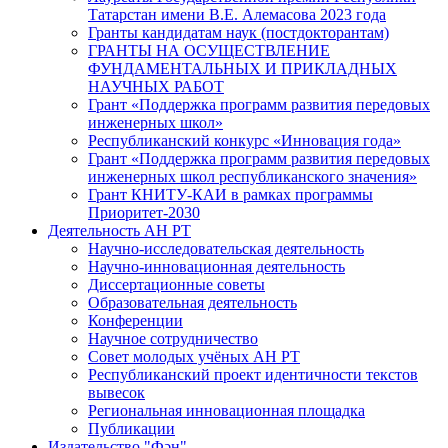
Татарстан имени В.Е. Алемасова 2023 года
Гранты кандидатам наук (постдокторантам)
ГРАНТЫ НА ОСУЩЕСТВЛЕНИЕ
ФУНДАМЕНТАЛЬНЫХ И ПРИКЛАДНЫХ
НАУЧНЫХ РАБОТ
Грант «Поддержка программ развития передовых
инженерных школ»
Республиканский конкурс «Инновация года»
Грант «Поддержка программ развития передовых
инженерных школ республиканского значения»
Грант КНИТУ-КАИ в рамках программы
Приоритет-2030
Деятельность АН РТ
Научно-исследовательская деятельность
Научно-инновационная деятельность
Диссертационные советы
Образовательная деятельность
Конференции
Научное сотрудничество
Совет молодых учёных АН РТ
Республиканский проект идентичности текстов
вывесок
Региональная инновационная площадка
Публикации
Издательство "Фән"