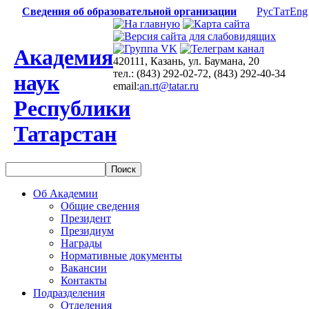
Сведения об образовательной организации
Рус
Тат
Eng
Академия
420111, Казань, ул. Баумана, 20
тел.: (843) 292-02-72, (843) 292-40-34
наук
email:
an.rt@tatar.ru
Республики
Татарстан
Об Академии
Общие сведения
Президент
Президиум
Награды
Нормативные документы
Вакансии
Контакты
Подразделения
Отделения