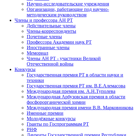
Научно-исследовательские учреждения
Организации, работающие под научно-
методическим руководством
Члены и профессора АН РТ
Действительные члены
Члены-корреспонденты
Почетные члены
Профессора Академии наук РТ
Иностранные члены
Мемориал
Члены АН РТ - участники Великой
Отечественной войны
Конкурсы
Государственная премия РТ в области науки и
техники
Государственная премия РТ им. В.Е.Алемасова
Международная премия им. А.Н.Туполева
Международная Арбузовская премия в области
фосфорорганической химии
Международная премия имени В.В. Марковникова
Именные премии
Молодёжные конкурсы
Гранты по Госпрограммам РТ
РНФ
Лауреаты Государственной премии Республики