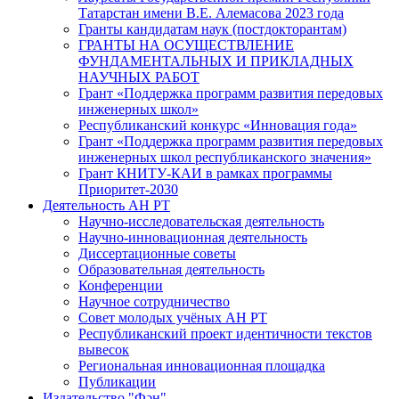
Татарстан имени В.Е. Алемасова 2023 года
Гранты кандидатам наук (постдокторантам)
ГРАНТЫ НА ОСУЩЕСТВЛЕНИЕ
ФУНДАМЕНТАЛЬНЫХ И ПРИКЛАДНЫХ
НАУЧНЫХ РАБОТ
Грант «Поддержка программ развития передовых
инженерных школ»
Республиканский конкурс «Инновация года»
Грант «Поддержка программ развития передовых
инженерных школ республиканского значения»
Грант КНИТУ-КАИ в рамках программы
Приоритет-2030
Деятельность АН РТ
Научно-исследовательская деятельность
Научно-инновационная деятельность
Диссертационные советы
Образовательная деятельность
Конференции
Научное сотрудничество
Совет молодых учёных АН РТ
Республиканский проект идентичности текстов
вывесок
Региональная инновационная площадка
Публикации
Издательство "Фән"