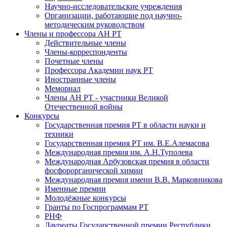
Научно-исследовательские учреждения
Организации, работающие под научно-
методическим руководством
Члены и профессора АН РТ
Действительные члены
Члены-корреспонденты
Почетные члены
Профессора Академии наук РТ
Иностранные члены
Мемориал
Члены АН РТ - участники Великой
Отечественной войны
Конкурсы
Государственная премия РТ в области науки и
техники
Государственная премия РТ им. В.Е.Алемасова
Международная премия им. А.Н.Туполева
Международная Арбузовская премия в области
фосфорорганической химии
Международная премия имени В.В. Марковникова
Именные премии
Молодёжные конкурсы
Гранты по Госпрограммам РТ
РНФ
Лауреаты Государственной премии Республики