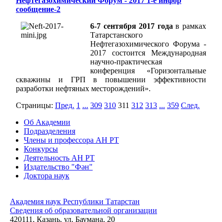
Нефтегазохимический Форум - 2017 1-е инфор
сообщение-2
6-7 сентября 2017 года
в рамках
Татарстанского
Нефтегазохимического Форума -
2017 состоится Международная
научно-практическая
конференция «Горизонтальные
скважины и ГРП в повышении эффективности
разработки нефтяных месторождений».
Страницы:
Пред.
1
...
309
310
311
312
313
...
359
След.
Об Академии
Подразделения
Члены и профессора АН РТ
Конкурсы
Деятельность АН РТ
Издательство "Фән"
Доктора наук
Академия наук Республики Татарстан
Сведения об образовательной организации
420111, Казань, ул. Баумана, 20