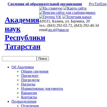
Сведения об образовательной организации
Рус
Тат
Eng
Академия
420111, Казань, ул. Баумана, 20
тел.: (843) 292-02-72, (843) 292-40-34
наук
email:
an.rt@tatar.ru
Республики
Татарстан
Об Академии
Общие сведения
Президент
Президиум
Награды
Нормативные документы
Вакансии
Контакты
Подразделения
Отделения