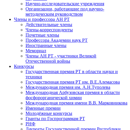
Научно-исследовательские учреждения
Организации, работающие под научно-
методическим руководством
Члены и профессора АН РТ
Действительные члены
Члены-корреспонденты
Почетные члены
Профессора Академии наук РТ
Иностранные члены
Мемориал
Члены АН РТ - участники Великой
Отечественной войны
Конкурсы
Государственная премия РТ в области науки и
техники
Государственная премия РТ им. В.Е.Алемасова
Международная премия им. А.Н.Туполева
Международная Арбузовская премия в области
фосфорорганической химии
Международная премия имени В.В. Марковникова
Именные премии
Молодёжные конкурсы
Гранты по Госпрограммам РТ
РНФ
Лауреаты Государственной премии Республики