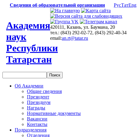
Сведения об образовательной организации
Рус
Тат
Eng
Академия
420111, Казань, ул. Баумана, 20
тел.: (843) 292-02-72, (843) 292-40-34
наук
email:
an.rt@tatar.ru
Республики
Татарстан
Об Академии
Общие сведения
Президент
Президиум
Награды
Нормативные документы
Вакансии
Контакты
Подразделения
Отделения