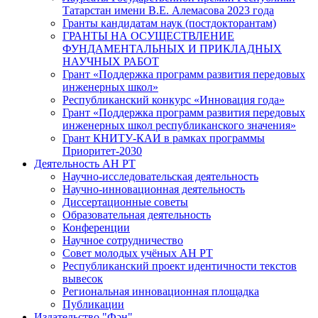
Татарстан имени В.Е. Алемасова 2023 года
Гранты кандидатам наук (постдокторантам)
ГРАНТЫ НА ОСУЩЕСТВЛЕНИЕ
ФУНДАМЕНТАЛЬНЫХ И ПРИКЛАДНЫХ
НАУЧНЫХ РАБОТ
Грант «Поддержка программ развития передовых
инженерных школ»
Республиканский конкурс «Инновация года»
Грант «Поддержка программ развития передовых
инженерных школ республиканского значения»
Грант КНИТУ-КАИ в рамках программы
Приоритет-2030
Деятельность АН РТ
Научно-исследовательская деятельность
Научно-инновационная деятельность
Диссертационные советы
Образовательная деятельность
Конференции
Научное сотрудничество
Совет молодых учёных АН РТ
Республиканский проект идентичности текстов
вывесок
Региональная инновационная площадка
Публикации
Издательство "Фән"