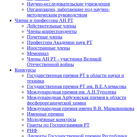
Научно-исследовательские учреждения
Организации, работающие под научно-
методическим руководством
Члены и профессора АН РТ
Действительные члены
Члены-корреспонденты
Почетные члены
Профессора Академии наук РТ
Иностранные члены
Мемориал
Члены АН РТ - участники Великой
Отечественной войны
Конкурсы
Государственная премия РТ в области науки и
техники
Государственная премия РТ им. В.Е.Алемасова
Международная премия им. А.Н.Туполева
Международная Арбузовская премия в области
фосфорорганической химии
Международная премия имени В.В. Марковникова
Именные премии
Молодёжные конкурсы
Гранты по Госпрограммам РТ
РНФ
Лауреаты Государственной премии Республики