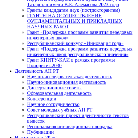
Татарстан имени В.Е. Алемасова 2023 года
Гранты кандидатам наук (постдокторантам)
ГРАНТЫ НА ОСУЩЕСТВЛЕНИЕ
ФУНДАМЕНТАЛЬНЫХ И ПРИКЛАДНЫХ
НАУЧНЫХ РАБОТ
Грант «Поддержка программ развития передовых
инженерных школ»
Республиканский конкурс «Инновация года»
Грант «Поддержка программ развития передовых
инженерных школ республиканского значения»
Грант КНИТУ-КАИ в рамках программы
Приоритет-2030
Деятельность АН РТ
Научно-исследовательская деятельность
Научно-инновационная деятельность
Диссертационные советы
Образовательная деятельность
Конференции
Научное сотрудничество
Совет молодых учёных АН РТ
Республиканский проект идентичности текстов
вывесок
Региональная инновационная площадка
Публикации
Издательство "Фән"