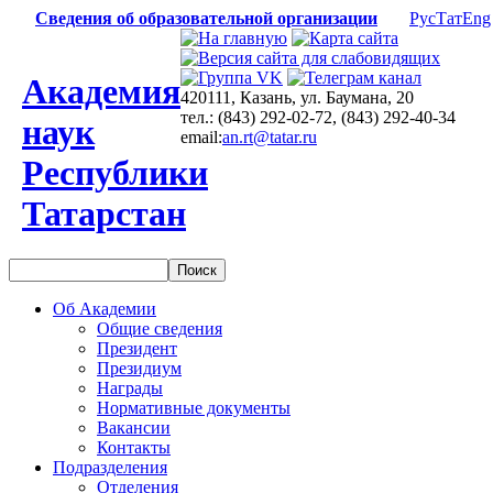
Сведения об образовательной организации
Рус
Тат
Eng
Академия
420111, Казань, ул. Баумана, 20
тел.: (843) 292-02-72, (843) 292-40-34
наук
email:
an.rt@tatar.ru
Республики
Татарстан
Об Академии
Общие сведения
Президент
Президиум
Награды
Нормативные документы
Вакансии
Контакты
Подразделения
Отделения