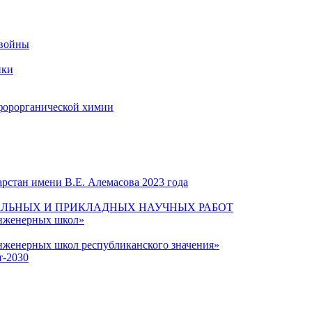
 войны
ики
форорганической химии
рстан имени В.Е. Алемасова 2023 года
ЛЬНЫХ И ПРИКЛАДНЫХ НАУЧНЫХ РАБОТ
инженерных школ»
нженерных школ республиканского значения»
т-2030