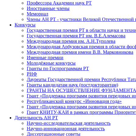
Профессора Академии наук РТ
Иностранные члены
Мемориал
Члены АН РТ - участники Великой Отечественной
Конкурсы
Государственная премия РТ в области науки и техн
Государственная премия РТ им. В.Е.Алемасова
Международная премия им. А.Н.Туполева
Международная Арбузовская премия в области фос
Международная премия имени В.В. Марковникова
Именные премии
Молодёжные конкурсы
Гранты по Госпрограммам РТ
РНФ
Лауреаты Государственной премии Республики Тата
Гранты кандидатам наук (постдокторантам)
ГРАНТЫ НА ОСУЩЕСТВЛЕНИЕ ФУНДАМЕНТА
Грант «Поддержка программ развития передовых 
Республиканский конкурс «Инновация года»
Грант «Поддержка программ развития передовых и
Грант КНИТУ-КАИ в рамках программы Приорите
Деятельность АН РТ
Научно-исследовательская деятельность
Научно-инновационная деятельность
Диссертационные советы