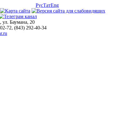
Рус
Тат
Eng
, ул. Баумана, 20
-02-72, (843) 292-40-34
r.ru