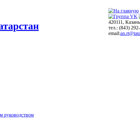
420111, Казань
атарстан
тел.: (843) 292
email:
an.rt@tata
м руководством