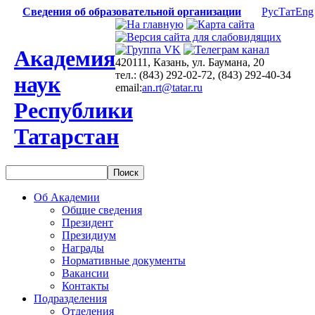
Сведения об образовательной организации
Рус
Тат
Eng
Академия
420111, Казань, ул. Баумана, 20
тел.: (843) 292-02-72, (843) 292-40-34
наук
email:
an.rt@tatar.ru
Республики
Татарстан
Об Академии
Общие сведения
Президент
Президиум
Награды
Нормативные документы
Вакансии
Контакты
Подразделения
Отделения