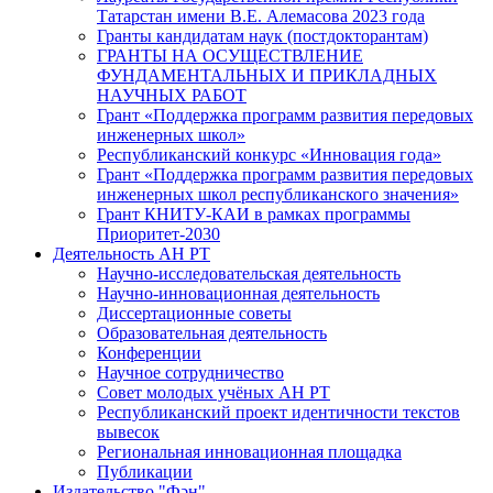
Татарстан имени В.Е. Алемасова 2023 года
Гранты кандидатам наук (постдокторантам)
ГРАНТЫ НА ОСУЩЕСТВЛЕНИЕ
ФУНДАМЕНТАЛЬНЫХ И ПРИКЛАДНЫХ
НАУЧНЫХ РАБОТ
Грант «Поддержка программ развития передовых
инженерных школ»
Республиканский конкурс «Инновация года»
Грант «Поддержка программ развития передовых
инженерных школ республиканского значения»
Грант КНИТУ-КАИ в рамках программы
Приоритет-2030
Деятельность АН РТ
Научно-исследовательская деятельность
Научно-инновационная деятельность
Диссертационные советы
Образовательная деятельность
Конференции
Научное сотрудничество
Совет молодых учёных АН РТ
Республиканский проект идентичности текстов
вывесок
Региональная инновационная площадка
Публикации
Издательство "Фән"