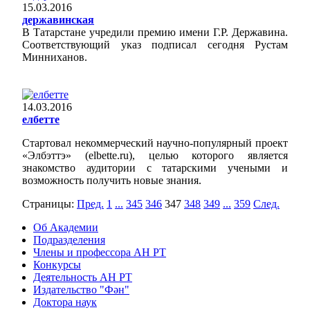
15.03.2016
державинская
В Татарстане учредили премию имени Г.Р. Державина.
Соответствующий указ подписал сегодня Рустам
Минниханов.
14.03.2016
елбетте
Стартовал некоммерческий научно-популярный проект
«Элбэттэ» (elbette.ru), целью которого является
знакомство аудитории с татарскими учеными и
возможность получить новые знания.
Страницы:
Пред.
1
...
345
346
347
348
349
...
359
След.
Об Академии
Подразделения
Члены и профессора АН РТ
Конкурсы
Деятельность АН РТ
Издательство "Фән"
Доктора наук