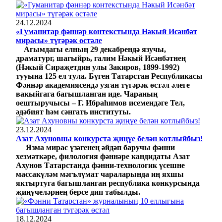
24.12.2024
«Гуманитар фәннәр контекстында Нәкый Исәнбәт
мирасы» түгәрәк өстәле
Агымдагы елның 29 декабрендә язучы,
драматург, шагыйрь, галим Нәкый Исәнбәтнең
(Нәкый Сираҗетдин улы Закиров, 1899-1992)
тууына 125 ел тула. Бүген Татарстан Республикасы
Фәннәр академиясендә узган түгәрәк өстәл әлеге
вакыйгага багышланган иде. Чараның
оештыручысы – Г. Ибраһимов исемендәге Тел,
әдәбият һәм сәнгать институты.
23.12.2024
Азат Ахуновны конкурста җиңүе белән котлыйбыз!
Язма мирас үзәгенең әйдәп баручы фәнни
хезмәткәре, филология фәннәре кандидаты Азат
Ахунов Татарстанда фәнни-технологик үсешне
массакүләм мәгълүмат чараларында иң яхшы
яктыртуга багышланган республика конкурсында
җиңүчеләрнең берсе дип табылды.
18.12.2024