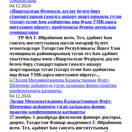
04.12.2024
«Яңартылган Федераль дәүләт белем бирү
стандартларын гамәлгә ашыру шартларында туган
(татар) телне һәм әдәбиятны яңа буын УМКларга
нигезләнеп өйрәтү» проблемасы буенча авторлык
семинарлары
ТР ФА Г. Ибраһимов исем. Тел, әдәбият һәм
сәнгать институтының милли мәгариф бүлеге
хезмәткәрләре Татарстан Республикасы Яшел Үзән
муниципаль районнарының туган тел һәм әдәбият
укытучылары өчен «Яңартылган Федераль дәүләт
белем бирү стандартларын гамәлгә ашыру
шартларында туган (татар) телне һәм әдәбиятны
яңа буын УМКларга нигезләнеп өйрәтү»...
04.12.2024
Лилия Мөхәммәтҗанова Казакъстанның Форт-
Шевченко шәһәрендә узган халыкара фәнни-
практик конференциядә катнашты
27 ноябрь–1 декабрьдә филология фәннәре докторы,
доцент, Татарстан Фәннәр академиясе Г. Ибраһимов
исем. Тел, әдәбият һәм сәнгать институтының