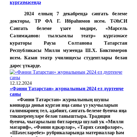
күргәзмәсендә
2024 елның 7 декабрендә сәнгать белеме
докторы, ТР ФА Г. Ибраһимов исем. ТӘһСИ
Сәнгать белеме үзәге мөдире, «Марсель
Сәлимҗанов: тылсымлы театр» күргәзмәсе
кураторы Рауза Солтанова Татарстан
Республикасы Милли музеенда Ш.Х. Биктимеров
исем. Казан театр училищесы студентлары белән
дәрес үткәрде.
12.12.2024
«Фәнни Татарстан» журналының 2024 ел дүртенче
саны
«Фәнни Татарстан» журналының шушы
көннәрдә дөнья күргән яңа саны үз укучыларын
галимнәрнең тел, әдәбият, сәнгать белеме буенча яңа
тикшеренүләре белән таныштыра. Традиция
буенча, чыгарылыш битләрендә шулай ук «Милли
мәгариф», «Фәнни ядкәрләр», «Тарих сәхифәләре»,
«Шәхесләребез» рубрикаларында материаллар һәм