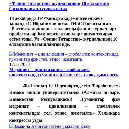
«Фәнни Татарстан» журналының 10 еллыгына
багышланган түгәрәк өстәл
18 декабрьдә
ТР Фәннәр академиясенең кече
залында
Г. Ибраһимов исем. ТӘһСИ оештырган
«Россия халыклары телләрендә фәнни журналлар:
проблемалар һәм перспективалар» дигән түгәрәк
өстәл узды. Ул
«
Ф
әнни Татарстан»
журналының 10
еллыгына багышланган
иде
.
17.12.2024
Мәдәният – цивилизация – глобальлек
контекстында гуманитар фән: тел, этнос, җәмгыять
2024 елның 10-11 декабрендә Әл-Фараби исем.
Казакъ милли университетында (Алматы шәһәре,
Казакъстан Республикасы) «Гуманитар фән
мәдәният – цивилизация – глобальлек
контекстында: тел, этнос, җәмгыять» Халыкара
конгрессы узды.