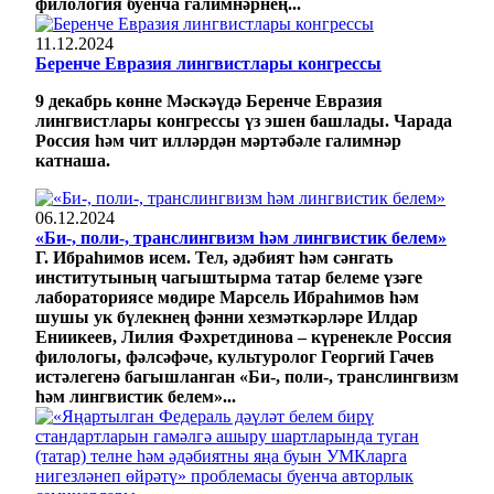
филология буенча галимнәрнең...
11.12.2024
Беренче Евразия лингвистлары конгрессы
9 декабрь көнне Мәскәүдә Беренче Евразия
лингвистлары конгрессы үз эшен башлады. Чарада
Россия һәм чит илләрдән мәртәбәле галимнәр
катнаша.
06.12.2024
«Би-, поли-, транслингвизм һәм лингвистик белем»
Г. Ибраһимов исем. Тел, әдәбият һәм сәнгать
институтының чагыштырма татар белеме үзәге
лабораториясе мөдире Марсель Ибраһимов һәм
шушы ук бүлекнең фәнни хезмәткәрләре Илдар
Ениикеев, Лилия Фәхретдинова – күренекле Россия
филологы, фәлсәфәче, культуролог Георгий Гачев
истәлегенә багышланган «Би-, поли-, транслингвизм
һәм лингвистик белем»...