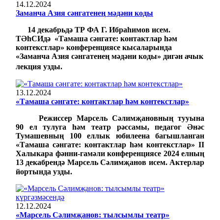
14.12.2024
Заманча Азия сәнгатенең мәдәни коды
14 декабрьдә ТР ФА Г.
Ибраһимов исем.
Т
ӘһСИдә
«
Т
амаша сәнгате: контактлар һәм
контекстлар» конференциясе кысаларында
«
З
аманча Азия сәнгатенең мәдәни коды» дигән ачык
лекция узды.
13.12.2024
«Тамаша сәнгате: контактлар һәм контекстлар»
Режиссер Марсель Сәлимҗановның тууына
90 ел тулуга һәм театр рәссамы, педагог Әнәс
Тумашевның 100 еллык юбилеена багышланган
«Тамаша сәнгате: контактлар һәм контекстлар» II
Халыкара фәнни-гамәли конференциясе 2024 елның
13 декабрендә Марсель Сәлимҗанов исем. Актерлар
йортында узды.
12.12.2024
«Марсель Сәлимҗанов: тылсымлы театр»