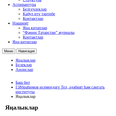
Аспирантура
Белгечлекләр
Кабул итү тәртибе
Контактлар
Нәшрият
Яңа китаплар
“Фәнни Татарстан” журналы
Контактлар
Яңа китаплар
Меню
Навигация
Яңалыклар
Бүлекләр
Анонслар
Баш бит
Г.Ибраһимов исемендәге Тел, әдәбият һәм сәнгать
институты
Яңалыклар
Яңалыклар