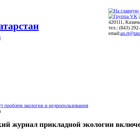
420111, Казань
атарстан
тел.: (843) 292
email:
an.rt@tata
я
т проблем экологии и недропользования
и
кий журнал прикладной экологии включе