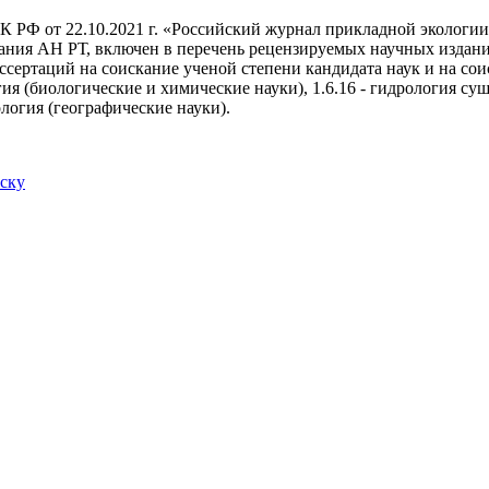
 РФ от 22.10.2021 г. «Российский журнал прикладной экологии
ания АН РТ, включен в перечень рецензируемых научных издан
ссертаций на соискание ученой степени кандидата наук и на со
огия (биологические и химические науки), 1.6.16 - гидрология с
кология (географические науки).
иску