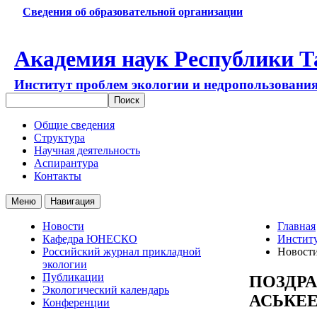
Сведения об образовательной организации
Академия наук Республики Т
Институт проблем экологии и недропользовани
Общие сведения
Структура
Научная деятельность
Аспирантура
Контакты
Меню
Навигация
Новости
Главная
Кафедра ЮНЕСКО
Институ
Российский журнал прикладной
Новост
экологии
Публикации
ПОЗДРА
Экологический календарь
АСЬКЕЕВ
Конференции