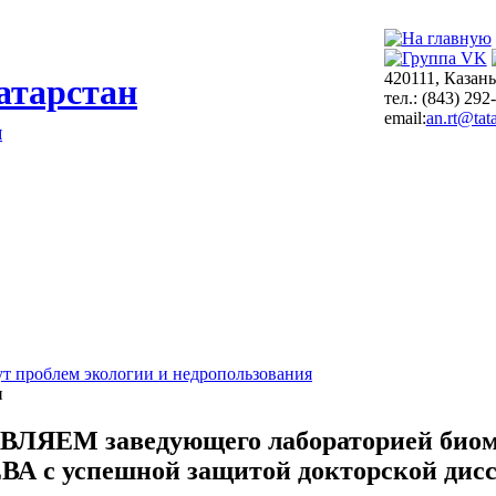
420111, Казань
атарстан
тел.: (843) 292
email:
an.rt@tata
я
т проблем экологии и недропользования
и
ВЛЯЕМ заведующего лабораторией би
А с успешной защитой докторской дисс