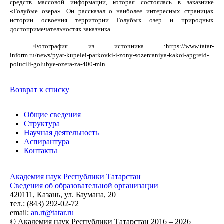
средств массовой информации, которая состоялась в заказнике
«Голубые озера». Он рассказал о наиболее интересных страницах
истории освоения территории Голубых озер и природных
достопримечательностях заказника.
Фотография из источника :https://www.tatar-
inform.ru/news/pyat-kupelei-parkovki-i-zony-sozercaniya-kakoi-apgreid-
polucili-golubye-ozera-za-400-mln
Возврат к списку
Общие сведения
Структура
Научная деятельность
Аспирантура
Контакты
Академия наук Республики Татарстан
Сведения об образовательной организации
420111, Казань, ул. Баумана, 20
тел.: (843) 292-02-72
email:
an.rt@tatar.ru
© Академия наук Республики Татарстан 2016 – 2026