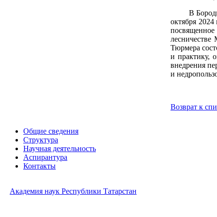
В Бород
октября 2024
посвященное 
лесничестве 
Тюрмера сост
и практику,
о
внедрения пе
и недропольз
Возврат к сп
Общие сведения
Структура
Научная деятельность
Аспирантура
Контакты
Академия наук Республики Татарстан