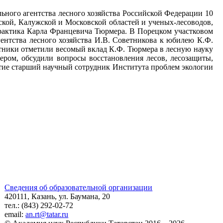
ного агентства лесного хозяйства Российской Федерации 10
ской, Калужской и Московской областей и ученых-лесоводов,
практика Карла Францевича Тюрмера. В Порецком участковом
ентства лесного хозяйства И.В. Советникова к юбилею К.Ф.
стники
отметили
весомый вклад К.Ф. Тюрмера в лесную науку
ером, обсудили вопросы
восстановления лесов, лесозащиты,
тие
старший научный сотрудник Института проблем экологии
Сведения об образовательной организации
420111, Казань, ул. Баумана, 20
тел.: (843) 292-02-72
email:
an.rt@tatar.ru