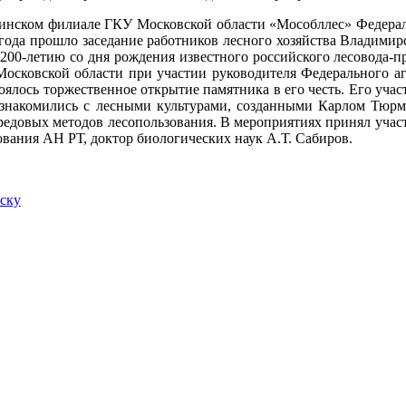
инском филиале ГКУ Московской области «Мособллес» Федераль
 года прошло заседание работников лесного хозяйства Владимир
200-летию со дня рождения известного российского лесовода-
Московской области при участии руководителя Федерального аг
оялось торжественное открытие памятника в его честь. Его уча
знакомились с лесными культурами, созданными
Карлом Тюрм
редовых методов лесопользования.
В мероприятиях принял учас
ования АН РТ, доктор биологических наук
А.Т. Сабиров.
иску