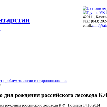
420111, Казань
атарстан
тел.: (843) 292
email:
an.rt@tata
я
т проблем экологии и недропользования
и
со дня рождения российского лесовода К
14.10.2024