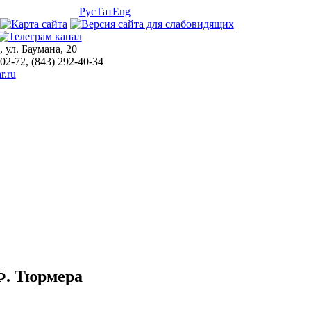
Рус
Тат
Eng
, ул. Баумана, 20
-02-72, (843) 292-40-34
r.ru
.Ф. Тюрмера