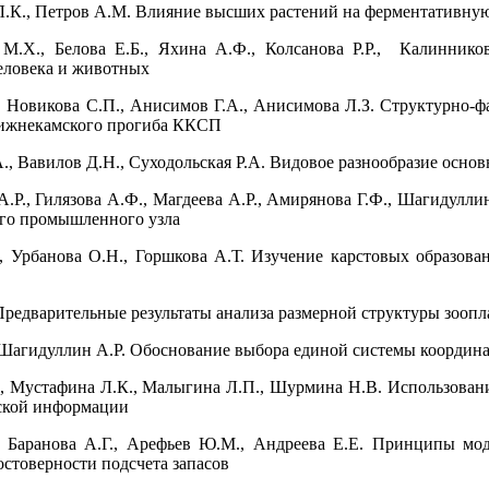
.К., Петров А.М. Влияние высших растений на ферментативную
М.Х., Белова Е.Б., Яхина А.Ф., Колсанова Р.Р., Калиннико
еловека и животных
, Новикова С.П., Анисимов Г.А., Анисимова Л.З. Структурно
ижнекамского прогиба ККСП
А., Вавилов Д.Н., Суходольская Р.А. Видовое разнообразие осн
.Р., Гилязова А.Ф., Магдеева А.Р., Амирянова Г.Ф., Шагидулли
го промышленного узла
, Урбанова О.Н., Горшкова А.Т. Изучение карстовых образован
редварительные результаты анализа размерной структуры зоопл
, Шагидуллин А.Р. Обоснование выбора единой системы координ
, Мустафина Л.К., Малыгина Л.П., Шурмина Н.В. Использовани
ской информации
, Баранова А.Г., Арефьев Ю.М., Андреева Е.Е. Принципы мо
стоверности подсчета запасов