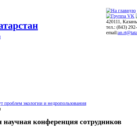
420111, Казань
атарстан
тел.: (843) 292
email:
an.rt@tata
я
т проблем экологии и недропользования
и
я научная конференция сотрудников