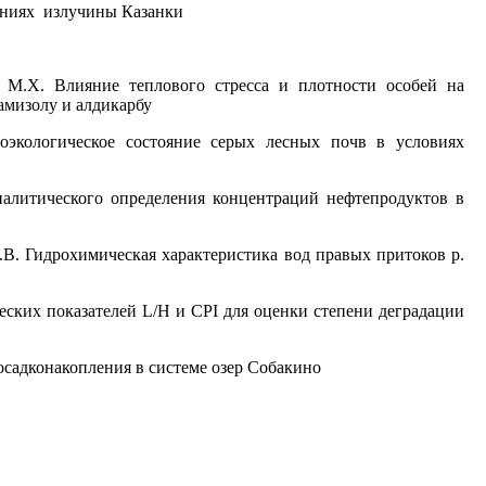
ениях излучины Казанки
ов М.Х. Влияние теплового стресса и плотности особей на
амизолу и алдикарбу
оэкологическое состояние серых лесных почв в условиях
налитического определения концентраций нефтепродуктов в
О.В. Гидрохимическая характеристика вод правых притоков р.
еских показателей L/H и CPI для оценки степени деградации
осадконакопления в системе озер Собакино