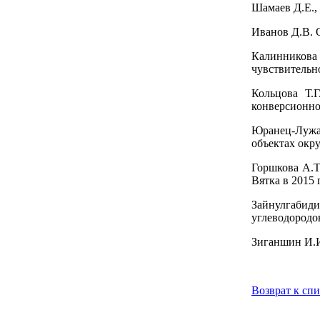
Шамаев Д.Е.,
Иванов Д.В. 
Калинникова 
чувствительн
Кольцова Т.
конверсионно
Юранец-Лужае
объектах окр
Горшкова А.Т
Вятка в 2015 г
Зайнулгабиди
углеводородо
Зиганшин И.И
Возврат к сп