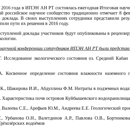
я 2016 года в ИПЭН АН РТ состоялась ежегодная Итоговая науч
ый российское научное сообщество традиционно отмечает 8 ф
 доклада. В своих выступлениях сотрудники представили резу
тили пути их решения в 2016 году.
ступлений доклады участников будут опубликованы в рецензир
кологии.
научной конференции сотрудников ИПЭН АН РТ были представл
. Исследование экологического состояния оз. Средний Кабан
А. Косвенное определение состояния влажности наземного 
К., Шакирова И.И., Абдуллина Ф.М. Нитраты в подземных вода
. Характеристика почв островов Куйбышевского водохранилища 
., Валеева С.Е., Арефьев Ю.М., Андреева Е.Е. Геологический пр
., Урбанова О.Н., Валетдинов А.Р., Павлова О.В., Бортников
Трёхозёрских водоёмов