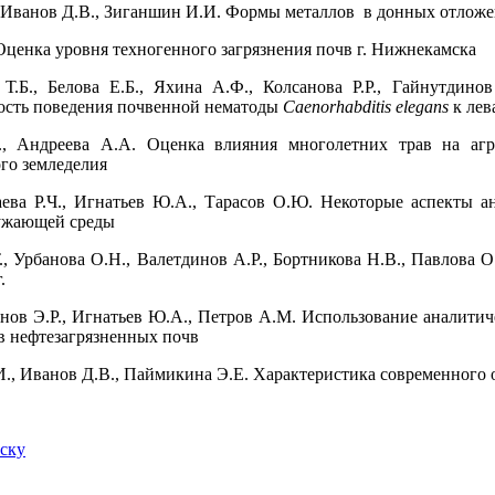
 Иванов Д.В., Зиганшин И.И. Формы металлов в донных отлож
Оценка уровня техногенного загрязнения почв г. Нижнекамска
Т.Б., Белова Е.Б., Яхина А.Ф., Колсанова Р.Р., Гайнутдин
ость поведения почвенной нематоды
Caenorhabditis elegans
к лев
Г., Андреева А.А. Оценка влияния многолетних трав на агр
го земледелия
ва Р.Ч., Игнатьев Ю.А., Тарасов О.Ю. Некоторые аспекты а
ужающей среды
., Урбанова О.Н., Валетдинов А.Р., Бортникова Н.В., Павлова 
.
нов Э.Р., Игнатьев Ю.А., Петров А.М. Использование аналитич
в нефтезагрязненных почв
., Иванов Д.В., Паймикина Э.Е. Характеристика современного 
иску