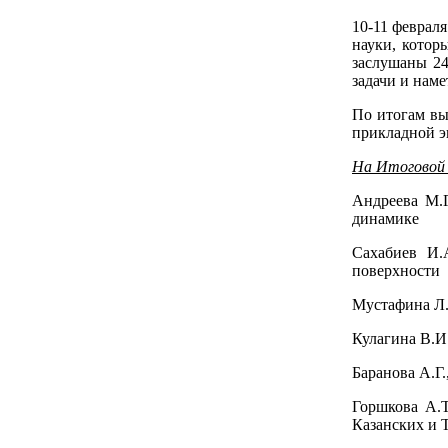
10-11 феврал
науки, котор
заслушаны 24
задачи и наме
По итогам вы
прикладной э
На Итоговой 
Андреева М.Г
динамике
Сахабиев И.
поверхности
Мустафина Л.
Кулагина В.И
Баранова А.Г
Горшкова А.Т
Казанских и 