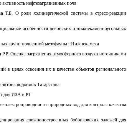
 активность нефтезагрязненных почв
ва Т.Б. О роли холинергической системы в стресс-реакции
-фациальные особенности девонских и нижнекаменноугольных
овных групп почвенной мезофауны г.Нижнекамска
н Р.Р. Оценка загрязнения атмосферного воздуха источниками
ий в целях освоения их в качестве объектов регионального
анктона водоемов Татарстана
ат для ИЗА в РТ
е электропроводности природных вод для контроля качества
делирования сложнопостроенных бобриковских залежей для