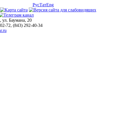
Рус
Тат
Eng
, ул. Баумана, 20
-02-72, (843) 292-40-34
r.ru