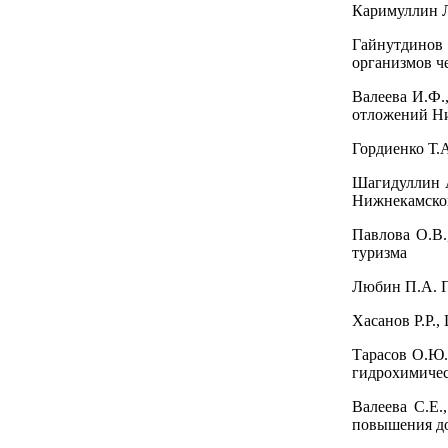
Каримуллин Л
Гайнутдинов 
организмов ч
Валеева И.Ф.
отложений Н
Гордиенко Т.
Шагидуллин А
Нижнекамско
Павлова О.В.
туризма
Любин П.А. П
Хасанов Р.Р.
Тарасов О.Ю.
гидрохимиче
Валеева С.Е.
повышения до