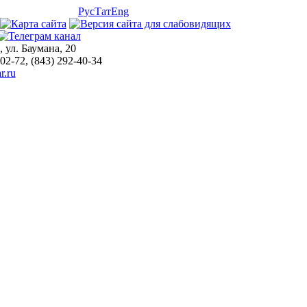
Рус
Тат
Eng
, ул. Баумана, 20
-02-72, (843) 292-40-34
r.ru