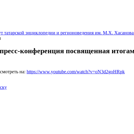
т татарской энциклопедии и регионоведения им. М.Х. Хасанова
и
пресс-конференция посвященная итога
смотреть на:
https://www.youtube.com/watch?v=oN3d2goHRpk
иску