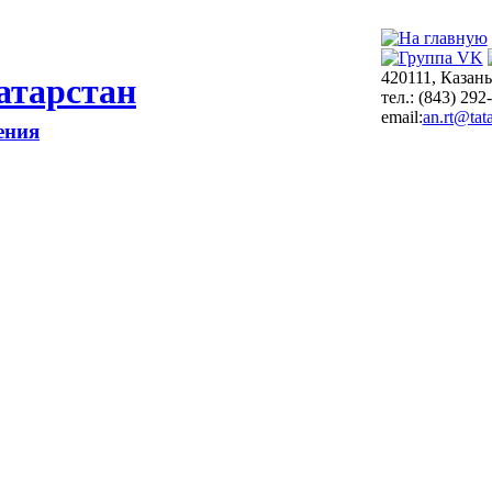
420111, Казань
атарстан
тел.: (843) 292
email:
an.rt@tata
ения