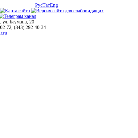
Рус
Тат
Eng
, ул. Баумана, 20
-02-72, (843) 292-40-34
r.ru