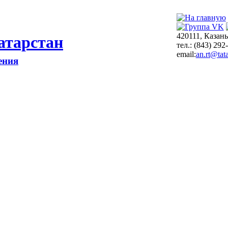
420111, Казань
атарстан
тел.: (843) 292
email:
an.rt@tata
ения