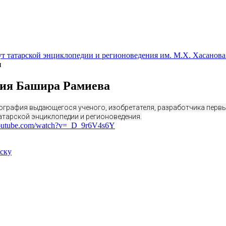
т татарской энциклопедии и регионоведения им. М.Х. Хасанова
и
ия Башира Рамиева
ография выдающегося ученого, изобретателя, разработчика перв
атарской энциклопедии и регионоведения.
youtube.com/watch?v=_D_9r6V4s6Y
иску