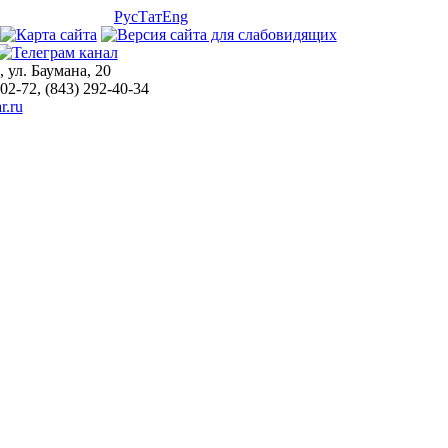
Рус
Тат
Eng
, ул. Баумана, 20
-02-72, (843) 292-40-34
r.ru