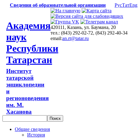
Сведения об образовательной организации
Рус
Тат
Eng
Академия
420111, Казань, ул. Баумана, 20
тел.: (843) 292-02-72, (843) 292-40-34
наук
email:
an.rt@tatar.ru
Республики
Татарстан
Институт
татарской
энциклопедии
и
регионоведения
им. М.
Хасанова
Общие сведения
История