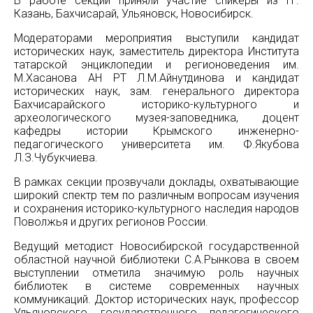
В работе секции приняли участие спикеры из гг.
Казань, Бахчисарай, Ульяновск, Новосибирск.
Модераторами мероприятия выступили кандидат
исторических наук, заместитель директора Института
татарской энциклопедии и регионоведения им.
М.Хасанова АН РТ Л.М.Айнутдинова и кандидат
исторических наук, зам. генерального директора
Бахчисарайского историко-культурного и
археологического музея-заповедника, доцент
кафедры истории Крымского инженерно-
педагогического университета им. Ф.Якубова
Л.З.Чубукчиева.
В рамках секции прозвучали доклады, охватывающие
широкий спектр тем по различным вопросам изучения
и сохранения историко-культурного наследия народов
Поволжья и других регионов России.
Ведущий методист Новосибирской государственной
областной научной библиотеки С.А.Рынкова в своем
выступлении отметила значимую роль научных
библиотек в системе современных научных
коммуникаций. Доктор исторических наук, профессор
Ульяновского государственного педагогического