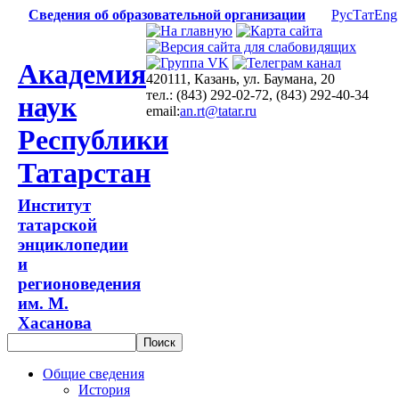
Сведения об образовательной организации
Рус
Тат
Eng
Академия
420111, Казань, ул. Баумана, 20
тел.: (843) 292-02-72, (843) 292-40-34
наук
email:
an.rt@tatar.ru
Республики
Татарстан
Институт
татарской
энциклопедии
и
регионоведения
им. М.
Хасанова
Общие сведения
История