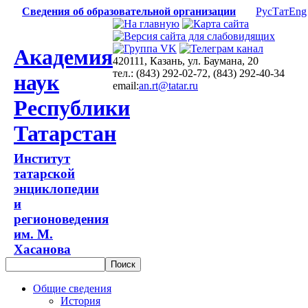
Сведения об образовательной организации
Рус
Тат
Eng
Академия
420111, Казань, ул. Баумана, 20
тел.: (843) 292-02-72, (843) 292-40-34
наук
email:
an.rt@tatar.ru
Республики
Татарстан
Институт
татарской
энциклопедии
и
регионоведения
им. М.
Хасанова
Общие сведения
История