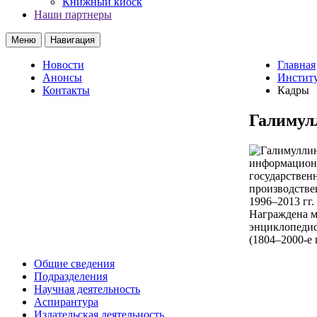
Книжный киоск
Наши партнеры
Меню
Навигация
Новости
Главная
Анонсы
Институ
Контакты
Кадры
Галимул
информационн
государствен
производстве
1996–2013 гг
Награждена м
энциклопедис
(1804–2000-е 
Общие сведения
Подразделения
Научная деятельность
Аспирантура
Издательская деятельность