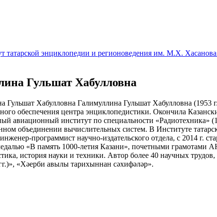
т татарской энциклопедии и регионоведения им. М.Х. Хасанова
лина Гульшат Хабулловна
Галимуллина Гульшат Хабулловна (1953 г.
ого обеспечения центра энциклопедистики. Окончила Казански
ный авиационный институт по специальности «Радиотехника» (1
нном объединении вычислительных систем. В Институте татарско
. инженер-программист научно-издательского отдела, с 2014 г. 
едалью «В память 1000-летия Казани», почетными грамотами АН
тика, история науки и техники. Автор более 40 научных трудов,
гг.)», «Хәерби авылы тарихыннан сәхифәләр».