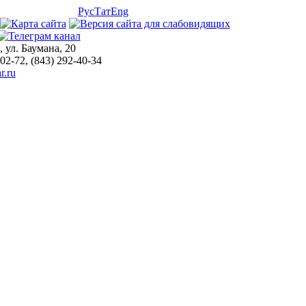
Рус
Тат
Eng
, ул. Баумана, 20
-02-72, (843) 292-40-34
r.ru