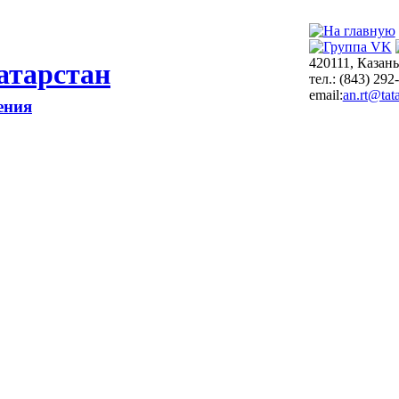
420111, Казань
атарстан
тел.: (843) 292
email:
an.rt@tata
ения