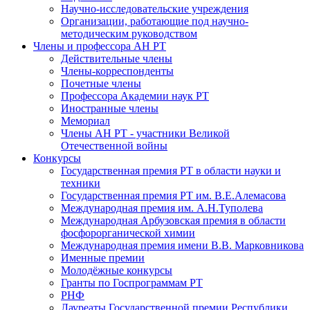
Научно-исследовательские учреждения
Организации, работающие под научно-
методическим руководством
Члены и профессора АН РТ
Действительные члены
Члены-корреспонденты
Почетные члены
Профессора Академии наук РТ
Иностранные члены
Мемориал
Члены АН РТ - участники Великой
Отечественной войны
Конкурсы
Государственная премия РТ в области науки и
техники
Государственная премия РТ им. В.Е.Алемасова
Международная премия им. А.Н.Туполева
Международная Арбузовская премия в области
фосфорорганической химии
Международная премия имени В.В. Марковникова
Именные премии
Молодёжные конкурсы
Гранты по Госпрограммам РТ
РНФ
Лауреаты Государственной премии Республики