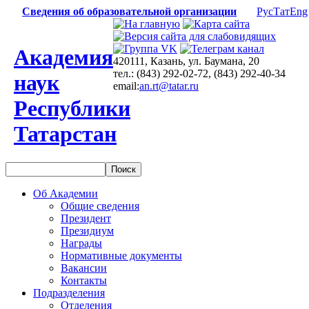
Сведения об образовательной организации
Рус
Тат
Eng
Академия
420111, Казань, ул. Баумана, 20
тел.: (843) 292-02-72, (843) 292-40-34
наук
email:
an.rt@tatar.ru
Республики
Татарстан
Об Академии
Общие сведения
Президент
Президиум
Награды
Нормативные документы
Вакансии
Контакты
Подразделения
Отделения