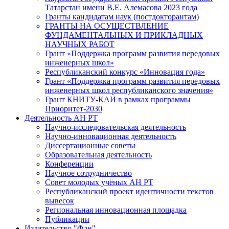
Татарстан имени В.Е. Алемасова 2023 года
Гранты кандидатам наук (постдокторантам)
ГРАНТЫ НА ОСУЩЕСТВЛЕНИЕ
ФУНДАМЕНТАЛЬНЫХ И ПРИКЛАДНЫХ
НАУЧНЫХ РАБОТ
Грант «Поддержка программ развития передовых
инженерных школ»
Республиканский конкурс «Инновация года»
Грант «Поддержка программ развития передовых
инженерных школ республиканского значения»
Грант КНИТУ-КАИ в рамках программы
Приоритет-2030
Деятельность АН РТ
Научно-исследовательская деятельность
Научно-инновационная деятельность
Диссертационные советы
Образовательная деятельность
Конференции
Научное сотрудничество
Совет молодых учёных АН РТ
Республиканский проект идентичности текстов
вывесок
Региональная инновационная площадка
Публикации
Издательство "Фән"