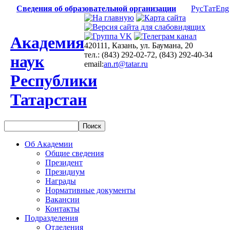
Сведения об образовательной организации
Рус
Тат
Eng
Академия
420111, Казань, ул. Баумана, 20
тел.: (843) 292-02-72, (843) 292-40-34
наук
email:
an.rt@tatar.ru
Республики
Татарстан
Об Академии
Общие сведения
Президент
Президиум
Награды
Нормативные документы
Вакансии
Контакты
Подразделения
Отделения