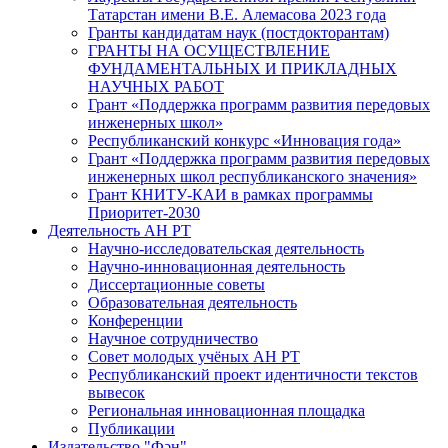
Татарстан имени В.Е. Алемасова 2023 года
Гранты кандидатам наук (постдокторантам)
ГРАНТЫ НА ОСУЩЕСТВЛЕНИЕ
ФУНДАМЕНТАЛЬНЫХ И ПРИКЛАДНЫХ
НАУЧНЫХ РАБОТ
Грант «Поддержка программ развития передовых
инженерных школ»
Республиканский конкурс «Инновация года»
Грант «Поддержка программ развития передовых
инженерных школ республиканского значения»
Грант КНИТУ-КАИ в рамках программы
Приоритет-2030
Деятельность АН РТ
Научно-исследовательская деятельность
Научно-инновационная деятельность
Диссертационные советы
Образовательная деятельность
Конференции
Научное сотрудничество
Совет молодых учёных АН РТ
Республиканский проект идентичности текстов
вывесок
Региональная инновационная площадка
Публикации
Издательство "Фән"