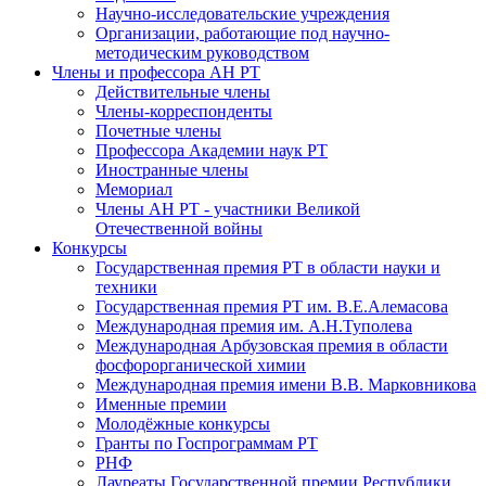
Научно-исследовательские учреждения
Организации, работающие под научно-
методическим руководством
Члены и профессора АН РТ
Действительные члены
Члены-корреспонденты
Почетные члены
Профессора Академии наук РТ
Иностранные члены
Мемориал
Члены АН РТ - участники Великой
Отечественной войны
Конкурсы
Государственная премия РТ в области науки и
техники
Государственная премия РТ им. В.Е.Алемасова
Международная премия им. А.Н.Туполева
Международная Арбузовская премия в области
фосфорорганической химии
Международная премия имени В.В. Марковникова
Именные премии
Молодёжные конкурсы
Гранты по Госпрограммам РТ
РНФ
Лауреаты Государственной премии Республики