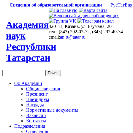
Сведения об образовательной организации
Рус
Тат
Eng
Академия
420111, Казань, ул. Баумана, 20
тел.: (843) 292-02-72, (843) 292-40-34
наук
email:
an.rt@tatar.ru
Республики
Татарстан
Об Академии
Общие сведения
Президент
Президиум
Награды
Нормативные документы
Вакансии
Контакты
Подразделения
Отделения