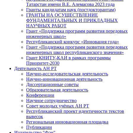
Татарстан имени В.Е. Алемасова 2023 года
Гранты кандидатам наук (постдокторантам)
ГРАНТЫ НА ОСУЩЕСТВЛЕНИЕ
ФУНДАМЕНТАЛЬНЫХ И ПРИКЛАДНЫХ
НАУЧНЫХ РАБОТ
Грант «Поддержка программ развития передовых
инженерных школ»
Республиканский конкурс «Инновация года»
Грант «Поддержка программ развития передовых
инженерных школ республиканского значения»
Грант КНИТУ-КАИ в рамках программы
Приоритет-2030
Деятельность АН РТ
Научно-исследовательская деятельность
Научно-инновационная деятельность
Диссертационные советы
Образовательная деятельность
Конференции
Научное сотрудничество
Совет молодых учёных АН РТ
Республиканский проект идентичности текстов
вывесок
Региональная инновационная площадка
Публикации
Издательство "Фән"