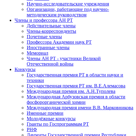
Научно-исследовательские учреждения
Организации, работающие под научно-
методическим руководством
Члены и профессора АН РТ
Действительные члены
Члены-корреспонденты
Почетные члены
Профессора Академии наук РТ
Иностранные члены
Мемориал
Члены АН РТ - участники Великой
Отечественной войны
Конкурсы
Государственная премия РТ в области науки и
техники
Государственная премия РТ им. В.Е.Алемасова
Международная премия им. А.Н.Туполева
Международная Арбузовская премия в области
фосфорорганической химии
Международная премия имени В.В. Марковникова
Именные премии
Молодёжные конкурсы
Гранты по Госпрограммам РТ
РНФ
Лауреаты Государственной премии Республики