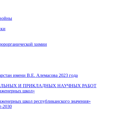
 войны
ики
форорганической химии
рстан имени В.Е. Алемасова 2023 года
ЛЬНЫХ И ПРИКЛАДНЫХ НАУЧНЫХ РАБОТ
инженерных школ»
нженерных школ республиканского значения»
т-2030