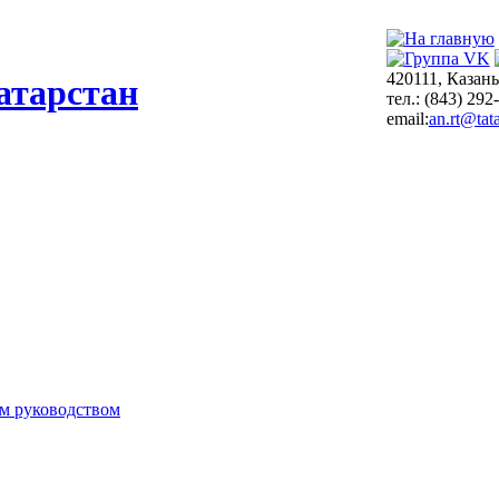
420111, Казань
атарстан
тел.: (843) 292
email:
an.rt@tata
м руководством