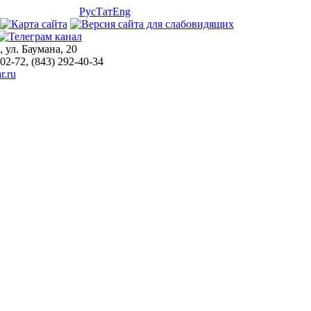
Рус
Тат
Eng
, ул. Баумана, 20
-02-72, (843) 292-40-34
r.ru