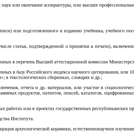
 наук или окончание аспирантуры, или высшее профессионально
писи) или подготовленного к изданию учебника, учебного посо
м числе статьи, подтвержденной о принятии к печати), включен
ченных в перечень Высшей аттестационной комиссии Министерст
енных в базу Российского индекса научного цитирования, или 
»; в текстологических сборниках, словарях и др.;
ключения, отчета и др. материалов, или участие в социологич
раммных продуктов, патентов, описей, каталогов, оцифрованных
рных работах или в проектах государственных республиканских п
дства Института.
аврация археологической керамики, естественнонаучное изучение