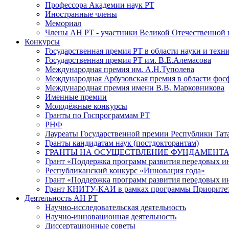
Профессора Академии наук РТ
Иностранные члены
Мемориал
Члены АН РТ - участники Великой Отечественной
Конкурсы
Государственная премия РТ в области науки и техн
Государственная премия РТ им. В.Е.Алемасова
Международная премия им. А.Н.Туполева
Международная Арбузовская премия в области фос
Международная премия имени В.В. Марковникова
Именные премии
Молодёжные конкурсы
Гранты по Госпрограммам РТ
РНФ
Лауреаты Государственной премии Республики Тата
Гранты кандидатам наук (постдокторантам)
ГРАНТЫ НА ОСУЩЕСТВЛЕНИЕ ФУНДАМЕНТА
Грант «Поддержка программ развития передовых 
Республиканский конкурс «Инновация года»
Грант «Поддержка программ развития передовых и
Грант КНИТУ-КАИ в рамках программы Приорите
Деятельность АН РТ
Научно-исследовательская деятельность
Научно-инновационная деятельность
Диссертационные советы