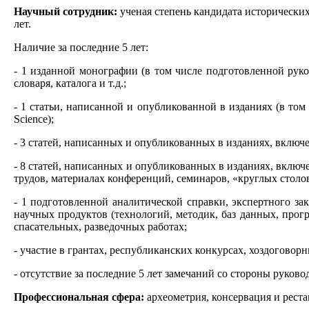
Научный сотрудник:
ученая степень кандидата исторических
лет.
Наличие за последние 5 лет:
- 1 изданной монографии (в том числе подготовленной руко
словаря, каталога и т.д.;
- 1 статьи, написанной и опубликованной в изданиях (в то
Science);
- 3 статей, написанных и опубликованных в изданиях, вклю
- 8 статей, написанных и опубликованных в изданиях, включ
трудов, материалах конференций, семинаров, «круглых столов
- 1 подготовленной аналитической справки, экспертного за
научных продуктов (технологий, методик, баз данных, прог
спасательных, разведочных работах;
- участие в грантах, республиканских конкурсах, хоздогово
- отсутствие за последние 5 лет замечаний со стороны руково
Профессиональная сфера:
археометрия, консервация и рест