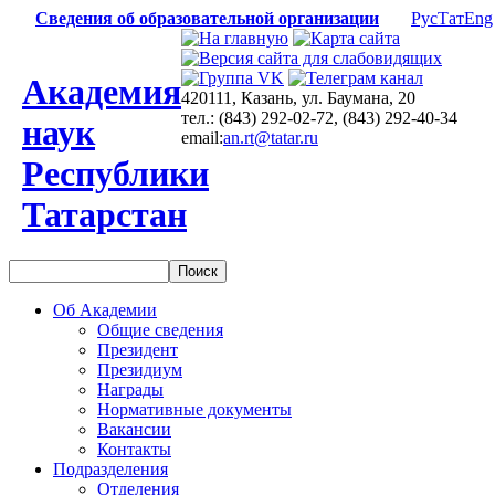
Сведения об образовательной организации
Рус
Тат
Eng
Академия
420111, Казань, ул. Баумана, 20
тел.: (843) 292-02-72, (843) 292-40-34
наук
email:
an.rt@tatar.ru
Республики
Татарстан
Об Академии
Общие сведения
Президент
Президиум
Награды
Нормативные документы
Вакансии
Контакты
Подразделения
Отделения