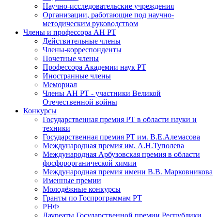
Научно-исследовательские учреждения
Организации, работающие под научно-
методическим руководством
Члены и профессора АН РТ
Действительные члены
Члены-корреспонденты
Почетные члены
Профессора Академии наук РТ
Иностранные члены
Мемориал
Члены АН РТ - участники Великой
Отечественной войны
Конкурсы
Государственная премия РТ в области науки и
техники
Государственная премия РТ им. В.Е.Алемасова
Международная премия им. А.Н.Туполева
Международная Арбузовская премия в области
фосфорорганической химии
Международная премия имени В.В. Марковникова
Именные премии
Молодёжные конкурсы
Гранты по Госпрограммам РТ
РНФ
Лауреаты Государственной премии Республики