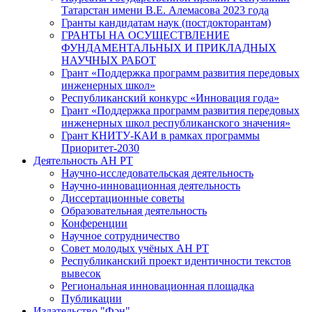
Татарстан имени В.Е. Алемасова 2023 года
Гранты кандидатам наук (постдокторантам)
ГРАНТЫ НА ОСУЩЕСТВЛЕНИЕ
ФУНДАМЕНТАЛЬНЫХ И ПРИКЛАДНЫХ
НАУЧНЫХ РАБОТ
Грант «Поддержка программ развития передовых
инженерных школ»
Республиканский конкурс «Инновация года»
Грант «Поддержка программ развития передовых
инженерных школ республиканского значения»
Грант КНИТУ-КАИ в рамках программы
Приоритет-2030
Деятельность АН РТ
Научно-исследовательская деятельность
Научно-инновационная деятельность
Диссертационные советы
Образовательная деятельность
Конференции
Научное сотрудничество
Совет молодых учёных АН РТ
Республиканский проект идентичности текстов
вывесок
Региональная инновационная площадка
Публикации
Издательство "Фән"