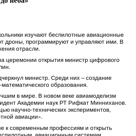
до неба»
школьники изучают беспилотные авиационные
т дроны, программируют и управляют ими. В
жения отрасли.
 на церемонии открытия министр цифрового
лин.
черкнул министр. Среди них – создание
-математического образования.
чшим в мире. В новом веке авиамоделизм
зидент Академии наук РТ Рифкат Минниханов.
щью научно-технических экспериментов,
отной авиации».
ие к современным профессиям и открыть
 беспилотным авиационным системам