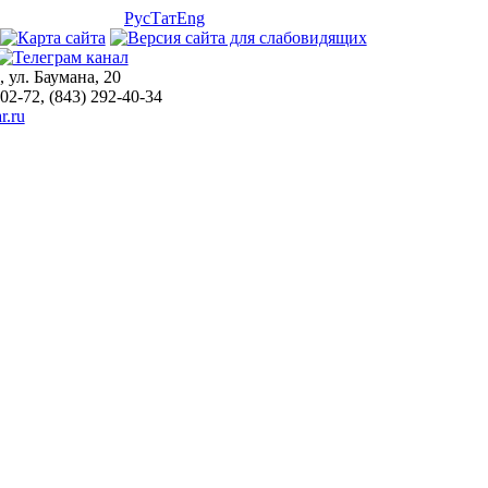
Рус
Тат
Eng
, ул. Баумана, 20
-02-72, (843) 292-40-34
r.ru