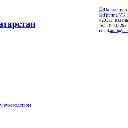
420111, Казань
атарстан
тел.: (843) 292
email:
an.rt@tata
м руководством