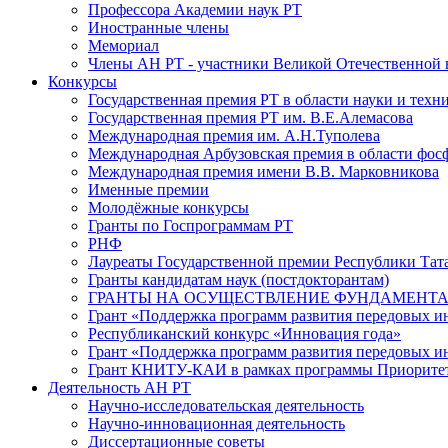
Профессора Академии наук РТ
Иностранные члены
Мемориал
Члены АН РТ - участники Великой Отечественной
Конкурсы
Государственная премия РТ в области науки и техн
Государственная премия РТ им. В.Е.Алемасова
Международная премия им. А.Н.Туполева
Международная Арбузовская премия в области фос
Международная премия имени В.В. Марковникова
Именные премии
Молодёжные конкурсы
Гранты по Госпрограммам РТ
РНФ
Лауреаты Государственной премии Республики Тата
Гранты кандидатам наук (постдокторантам)
ГРАНТЫ НА ОСУЩЕСТВЛЕНИЕ ФУНДАМЕНТА
Грант «Поддержка программ развития передовых 
Республиканский конкурс «Инновация года»
Грант «Поддержка программ развития передовых и
Грант КНИТУ-КАИ в рамках программы Приорите
Деятельность АН РТ
Научно-исследовательская деятельность
Научно-инновационная деятельность
Диссертационные советы