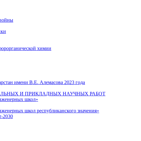
 войны
ики
форорганической химии
рстан имени В.Е. Алемасова 2023 года
ЛЬНЫХ И ПРИКЛАДНЫХ НАУЧНЫХ РАБОТ
инженерных школ»
нженерных школ республиканского значения»
т-2030