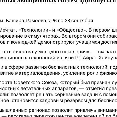
отных авиационных систем «Дотянуться 
м. Башира Рамеева с 26 по 28 сентября.
«Мечта», «Технологии» и «Общество». В первом 
ирование в симуляторах. Во втором они собираю
узов и колледжей демонстрируют учащимся дости
го творчества у молодого поколения», — сказал
рмационных технологий и связи РТ Айрат Хайрул
 в сфере развития беспилотных технологий, под
витие материаловедения, усиление роли физико
орта Советского Союза, который был признан лу
пилотных летательных аппаратов, — отметил пре
сли: позволяет решать серьёзные задачи с помо
авное становится кадровым резервом для беспил
омышленных регионах позволит привлечь вниман
, — рассказал директор центра компетенций по