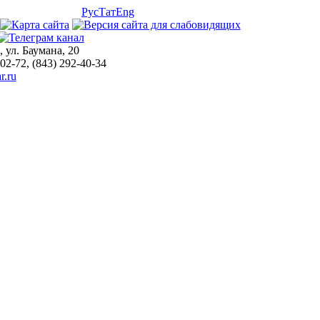
Рус
Тат
Eng
, ул. Баумана, 20
-02-72, (843) 292-40-34
r.ru