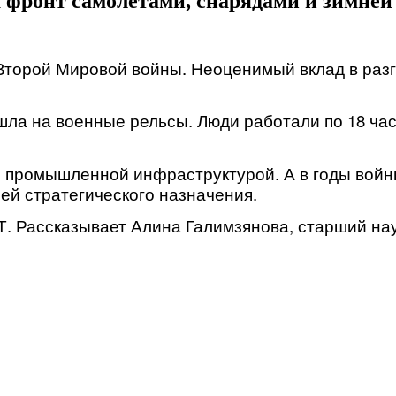
 фронт самолётами, снарядами и зимней
 Второй Мировой войны. Неоценимый вклад в раз
ла на военные рельсы. Люди работали по 18 часо
й промышленной инфраструктурой. А в годы вой
ией стратегического назначения.
. Рассказывает Алина Галимзянова, старший нау