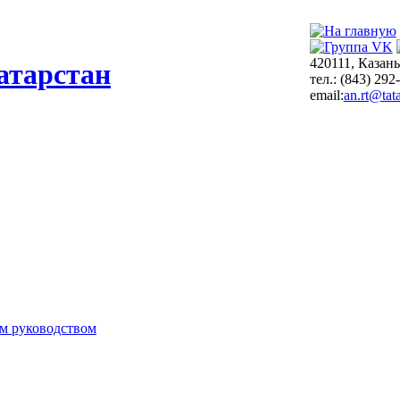
420111, Казань
атарстан
тел.: (843) 292
email:
an.rt@tata
м руководством