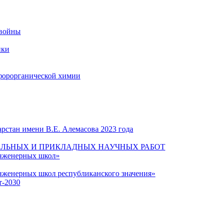
 войны
ики
форорганической химии
рстан имени В.Е. Алемасова 2023 года
ЛЬНЫХ И ПРИКЛАДНЫХ НАУЧНЫХ РАБОТ
инженерных школ»
нженерных школ республиканского значения»
т-2030