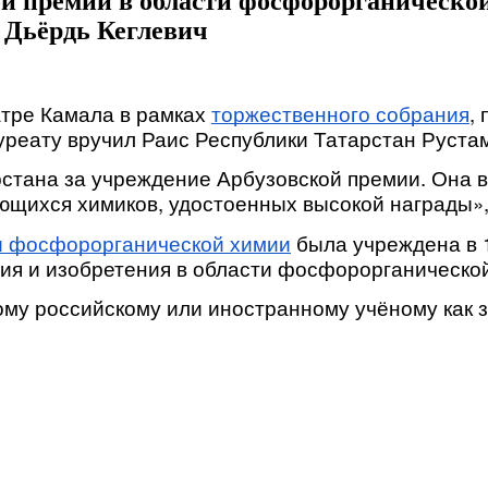
й премии в области фосфорорганической
 Дьёрдь Кеглевич
атре Камала в рамках
торжественного собрания
,
уреату вручил Раис Республики Татарстан Руста
стана за учреждение Арбузовской премии. Она в
ающихся химиков, удостоенных высокой награды»,
и фосфорорганической химии
была учреждена в 1
ия и изобретения в области фосфорорганическо
ому российскому или иностранному учёному как з