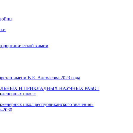
 войны
ики
форорганической химии
рстан имени В.Е. Алемасова 2023 года
ЛЬНЫХ И ПРИКЛАДНЫХ НАУЧНЫХ РАБОТ
инженерных школ»
нженерных школ республиканского значения»
т-2030