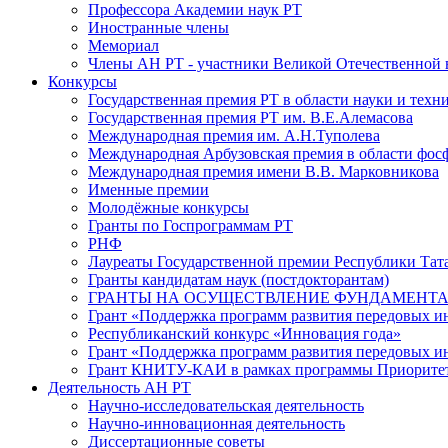
Профессора Академии наук РТ
Иностранные члены
Мемориал
Члены АН РТ - участники Великой Отечественной
Конкурсы
Государственная премия РТ в области науки и техн
Государственная премия РТ им. В.Е.Алемасова
Международная премия им. А.Н.Туполева
Международная Арбузовская премия в области фос
Международная премия имени В.В. Марковникова
Именные премии
Молодёжные конкурсы
Гранты по Госпрограммам РТ
РНФ
Лауреаты Государственной премии Республики Тата
Гранты кандидатам наук (постдокторантам)
ГРАНТЫ НА ОСУЩЕСТВЛЕНИЕ ФУНДАМЕНТА
Грант «Поддержка программ развития передовых 
Республиканский конкурс «Инновация года»
Грант «Поддержка программ развития передовых и
Грант КНИТУ-КАИ в рамках программы Приорите
Деятельность АН РТ
Научно-исследовательская деятельность
Научно-инновационная деятельность
Диссертационные советы