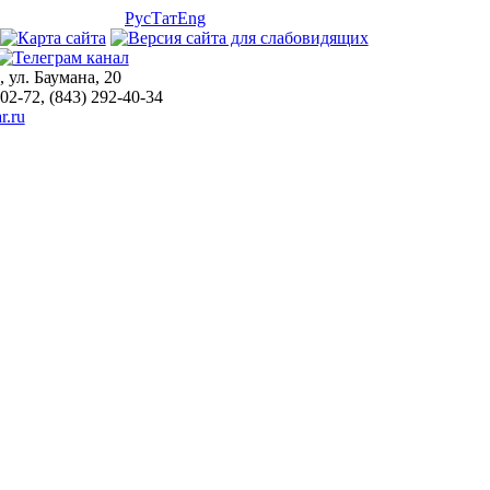
Рус
Тат
Eng
, ул. Баумана, 20
-02-72, (843) 292-40-34
r.ru