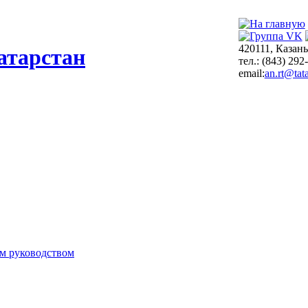
420111, Казань
атарстан
тел.: (843) 292
email:
an.rt@tata
м руководством